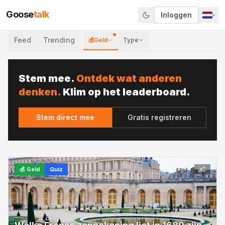
Goose
talk
Inloggen
▾
Feed
Trending
💰
Geld
Type
Stem mee.
Ontdek wat anderen
denken.
Klim op het leaderboard.
Stem direct mee
Gratis registreren
💰
Geld
Quiz