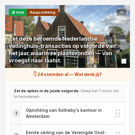
💰
Geld
Rangschikking
Zet deze beroemde Nederlandse
veilinghuis-transacties op volgorde van
het jaar waarin ze plaatsvonden — van
vroegst naar laatst.
👇 24 stemden al
—
Wat denk jij?
Zet de opties in de juiste volgorde.
Sleep het ⠿ icoon om
te herordenen.
Oprichting van Sotheby's kantoor in
1
Amsterdam
Eerste veiling van de Verenigde Oost-