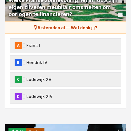
Welke Franse zonnekoning liet in 1689 zijn
eigen zilveren meubilair omsmelten om
oorlogen te financieren?
👇 5 stemden al
—
Wat denk jij?
Frans I
A
Hendrik IV
B
Lodewijk XV
C
Lodewijk XIV
D