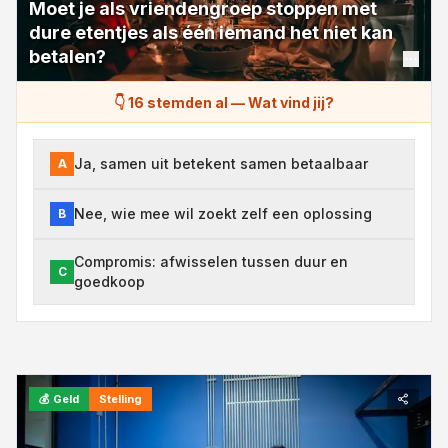
Moet je als vriendengroep stoppen met
dure etentjes als één iemand het niet kan
betalen?
👇 16 stemden al
—
Wat vind jij?
Ja, samen uit betekent samen betaalbaar
A
Nee, wie mee wil zoekt zelf een oplossing
B
Compromis: afwisselen tussen duur en
C
goedkoop
💰
Geld
Stelling