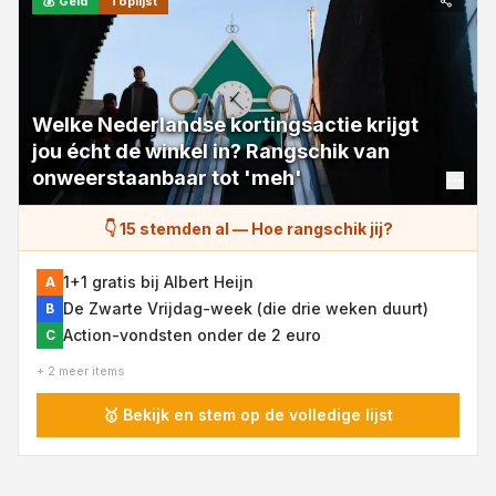
💰
Geld
Toplijst
Welke Nederlandse kortingsactie krijgt
jou écht de winkel in? Rangschik van
onweerstaanbaar tot 'meh'
👇 15 stemden al
—
Hoe rangschik jij?
1+1 gratis bij Albert Heijn
A
De Zwarte Vrijdag-week (die drie weken duurt)
B
Action-vondsten onder de 2 euro
C
+ 2 meer items
🥇 Bekijk en stem op de volledige lijst