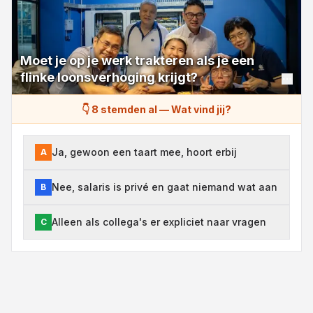
Moet je op je werk trakteren als je een
flinke loonsverhoging krijgt?
👇 8 stemden al
—
Wat vind jij?
Ja, gewoon een taart mee, hoort erbij
A
Nee, salaris is privé en gaat niemand wat aan
B
Alleen als collega's er expliciet naar vragen
C