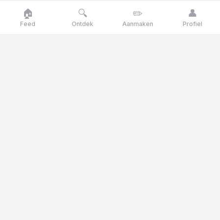
🏠
🔍
✏️
👤
Feed
Ontdek
Aanmaken
Profiel
Goose
talk
Talk like a goose, think like a genius
Goosetalk is het Nederlandse opinieplatform waar je
dagelijks stemt op actuele stellingen, polls en quizvragen.
© 2025 Goosetalk. Alle rechten voorbehouden.
CATEGORIEËN
🎭
Cultuur
🎬
Entertainment