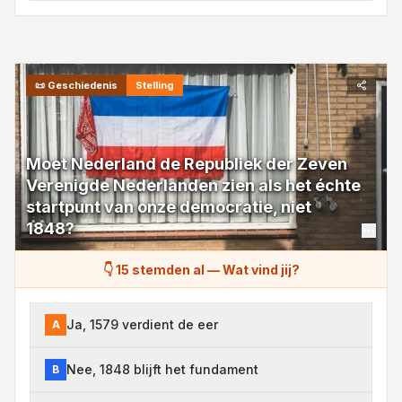
📜
Geschiedenis
Stelling
Moet Nederland de Republiek der Zeven
Verenigde Nederlanden zien als het échte
startpunt van onze democratie, niet
1848?
👇 15 stemden al
—
Wat vind jij?
Ja, 1579 verdient de eer
A
Nee, 1848 blijft het fundament
B