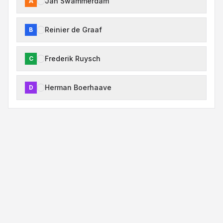
Jan Swammerdam
A
Reinier de Graaf
B
Frederik Ruysch
C
Herman Boerhaave
D