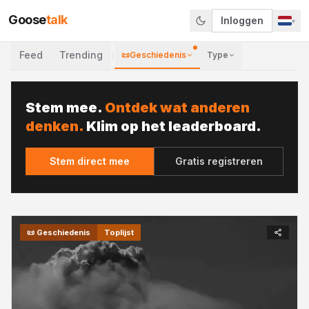
Goose
talk
Inloggen
▾
Feed
Trending
📜
Geschiedenis
Type
Stem mee.
Ontdek wat anderen
denken.
Klim op het leaderboard.
Stem direct mee
Gratis registreren
📜
Geschiedenis
Toplijst