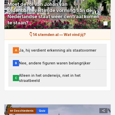
Moet de rol van Johan van
Oldenbarnevelt in de vorming van de
Nederlandse staat weer centraal komen
te staan?
👇 14 stemden al
—
Wat vind jij?
Ja, hij verdient erkenning als staatsvormer
A
Nee, andere figuren waren belangrijker
B
Alleen in het onderwijs, niet in het
C
straatbeeld
📜
Geschiedenis
Quiz