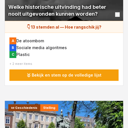
Welke historische uitvinding had beter
nooit uitgevonden kunnen worden?
👇 13 stemden al
—
Hoe rangschik jij?
De atoombom
A
Sociale media algoritmes
B
Plastic
C
+ 2 meer items
🥇 Bekijk en stem op de volledige lijst
📜
Geschiedenis
Stelling