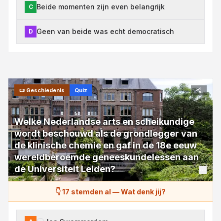
Beide momenten zijn even belangrijk
C
Geen van beide was echt democratisch
D
📜
Geschiedenis
Quiz
Welke Nederlandse arts en scheikundige
wordt beschouwd als de grondlegger van
de klinische chemie en gaf in de 18e eeuw
wereldberoemde geneeskundelessen aan
de Universiteit Leiden?
👇 17 stemden al
—
Wat denk jij?