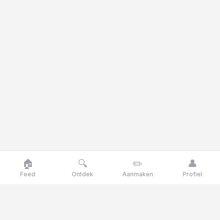
🏠
🔍
✏️
👤
Feed
Ontdek
Aanmaken
Profiel