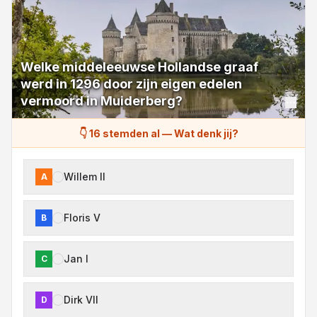
Welke middeleeuwse Hollandse graaf
werd in 1296 door zijn eigen edelen
vermoord in Muiderberg?
👇 16 stemden al
—
Wat denk jij?
Willem II
A
Floris V
B
Jan I
C
Dirk VII
D