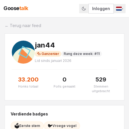
Goose
talk
Inloggen
▾
← Terug naar feed
jan44
🦆
Ganzenier
Rang deze week
: #
11
Lid sinds
januari 2026
33.200
0
529
Honks totaal
Polls gemaakt
Stemmen
uitgebracht
Verdiende badges
🗳️
🐦
Eerste stem
Vroege vogel