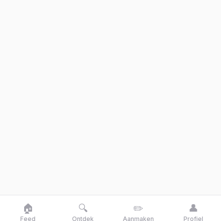
🏠
🔍
✏️
👤
Feed
Ontdek
Aanmaken
Profiel