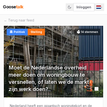
Goose
talk
Inloggen
▾
← Terug naar feed
🏛️
Politiek
Stelling
🗳
14
stemmen
Moet de Nederlandse overheid
meer doen om woningbouw te
versnellen, of laten we de markt
zijn werk doen?
Nederland heeft een gigantisch woningtekort en de