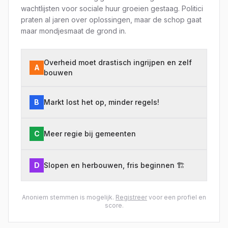
wachtlijsten voor sociale huur groeien gestaag. Politici
praten al jaren over oplossingen, maar de schop gaat
maar mondjesmaat de grond in.
Overheid moet drastisch ingrijpen en zelf
A
bouwen
B
Markt lost het op, minder regels!
C
Meer regie bij gemeenten
D
Slopen en herbouwen, fris beginnen 🏗️
Anoniem stemmen is mogelijk.
Registreer
voor een profiel en
score.