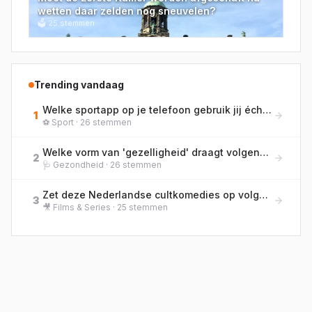
wetten daar zelden nog sneuvelen?
🗳
25
stemmen
Trending vandaag
Welke sportapp op je telefoon gebruik jij écht het meest?
1
⚽
Sport
·
26
stemmen
Welke vorm van 'gezelligheid' draagt volgens jou het meest bij aan je welzijn?
2
🩺
Gezondheid
·
26
stemmen
Zet deze Nederlandse cultkomedies op volgorde van bioscooprelease, van oud naar nieuw!
3
🎥
Films & Series
·
25
stemmen