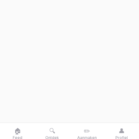
🏠
🔍
✏️
👤
Feed
Ontdek
Aanmaken
Profiel