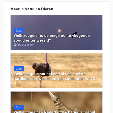
Meer in
Natuur & Dieren
Quiz
Welk zoogdier is de enige echte vliegende
zoogdier ter wereld?
🗳
30
stemmen
Quiz
Welke vogel staat bekend als de snelste
hardloper ter wereld en kan snelheden tot 70
km/u halen?
🗳
29
stemmen
Quiz
Welke inheemse Nederlandse hagedis brengt