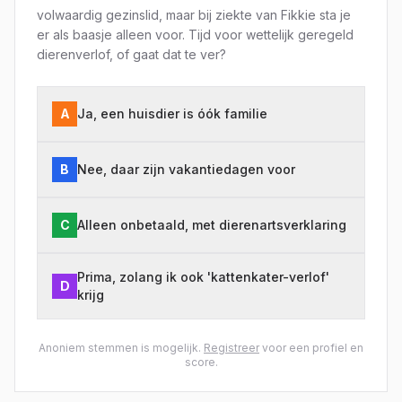
volwaardig gezinslid, maar bij ziekte van Fikkie sta je
er als baasje alleen voor. Tijd voor wettelijk geregeld
dierenverlof, of gaat dat te ver?
A
Ja, een huisdier is óók familie
B
Nee, daar zijn vakantiedagen voor
C
Alleen onbetaald, met dierenartsverklaring
Prima, zolang ik ook 'kattenkater-verlof'
D
krijg
Anoniem stemmen is mogelijk.
Registreer
voor een profiel en
score.