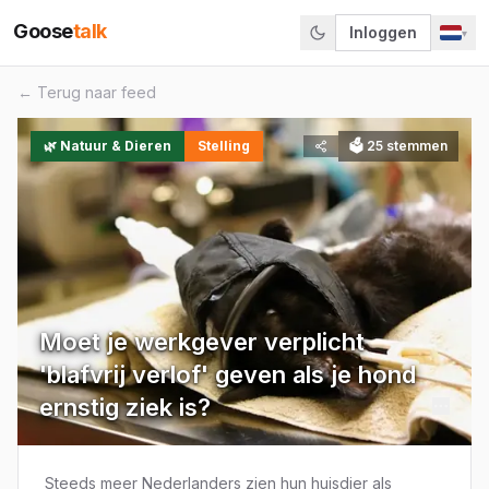
Goose
talk
Inloggen
▾
← Terug naar feed
🌿
Natuur & Dieren
Stelling
🗳
25
stemmen
Moet je werkgever verplicht
'blafvrij verlof' geven als je hond
ernstig ziek is?
Steeds meer Nederlanders zien hun huisdier als