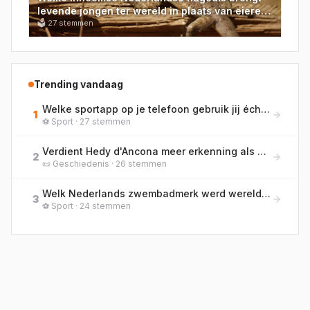
levende jongen ter wereld in plaats van eieren
te leggen?
🗳
27
stemmen
Trending vandaag
Welke sportapp op je telefoon gebruik jij écht het meest?
1
⚽
Sport
·
27
stemmen
Verdient Hedy d'Ancona meer erkenning als pionier van de vrouwenemancipatie in Nederland?
2
📜
Geschiedenis
·
26
stemmen
Welk Nederlands zwembadmerk werd wereldberoemd doordat zwemmers er in 2008 in Peking massaal wereldrecords in braken?
3
⚽
Sport
·
24
stemmen