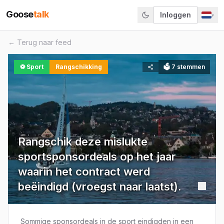
Goose
talk
Inloggen
▾
← Terug naar feed
⚽
Sport
Rangschikking
🗳
7
stemmen
Rangschik deze mislukte
sportsponsordeals op het jaar
waarin het contract werd
beëindigd (vroegst naar laatst).
Sommige sponsordeals in de sport eindigden in een