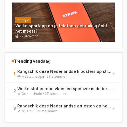
Toplijst
Welke sportapp op je telefoon gebruik jij écht
het meest?
🗳
27
stemmen
Trending vandaag
Rangschik deze Nederlandse kloosters op stichtingsjaar (oudst naar jongst).
1
🌍
Maatschappij
·
28
stemmen
Welke stof in rood vlees en spinazie is de belangrijkste bouwsteen voor het transport van zuurstof in het bloed?
2
🩺
Gezondheid
·
27
stemmen
Rangschik deze Nederlandse artiesten op het jaar waarin ze hun podiumnaam officieel aannamen.
3
🎵
Muziek
·
26
stemmen