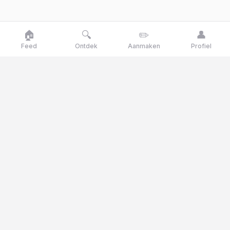
🏠
🔍
✏️
👤
Feed
Ontdek
Aanmaken
Profiel
Goose
talk
Talk like a goose, think like a genius
Goosetalk is het Nederlandse opinieplatform waar je
dagelijks stemt op actuele stellingen, polls en quizvragen.
© 2025 Goosetalk. Alle rechten voorbehouden.
CATEGORIEËN