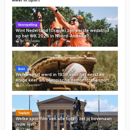
Voorspelling
Wint Nederland (Oranje) zijn eerste wedstrijd
op het WK 2026 in Noord-Amerika?
🗳
36
stemmen
Quiz
Welke sport werd in 1936 voor het eerst en
enige keer als olympische demonstratiesport
gespeeld op de Spelen van Berlijn?
🗳
28
stemmen
Toplijst
Welke sportfilm van alle tijden zet jij bovenaan
jouw lijst?
🗳
27
stemmen