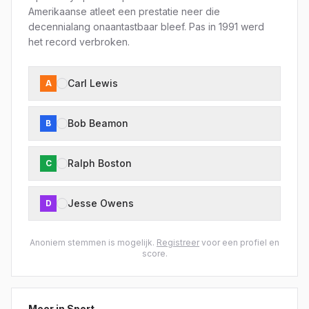
Amerikaanse atleet een prestatie neer die
decennialang onaantastbaar bleef. Pas in 1991 werd
het record verbroken.
Carl Lewis
A
Bob Beamon
B
Ralph Boston
C
Jesse Owens
D
Anoniem stemmen is mogelijk.
Registreer
voor een profiel en
score.
Meer in
Sport