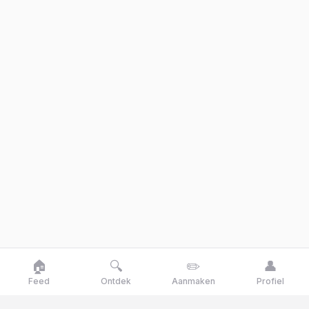
🏠
🔍
✏️
👤
Feed
Ontdek
Aanmaken
Profiel