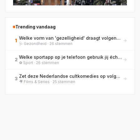
Trending vandaag
Welke vorm van 'gezelligheid' draagt volgens jou het meest bij aan je welzijn?
1
🩺
Gezondheid
·
26
stemmen
Welke sportapp op je telefoon gebruik jij écht het meest?
2
⚽
Sport
·
26
stemmen
Zet deze Nederlandse cultkomedies op volgorde van bioscooprelease, van oud naar nieuw!
3
🎥
Films & Series
·
25
stemmen