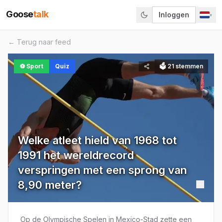
Goose
talk
Inloggen
▾
← Terug naar feed
⚽
Sport
Quiz
🗳
21
stemmen
Welke atleet hield van 1968 tot
1991 het wereldrecord
verspringen met een sprong van
8,90 meter?
Op de Olympische Spelen in Mexico-Stad zette een