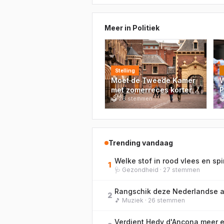
Meer in
Politiek
Stelling
Moet de Tweede Kamer
W
met zomerreces korter
P
of juist langer stoppen
🗳
26
stemmen
s

als er crisis is in
Nederland?
Trending vandaag
1
🩺
Gezondheid
·
27
stemmen
2
🎵
Muziek
·
26
stemmen