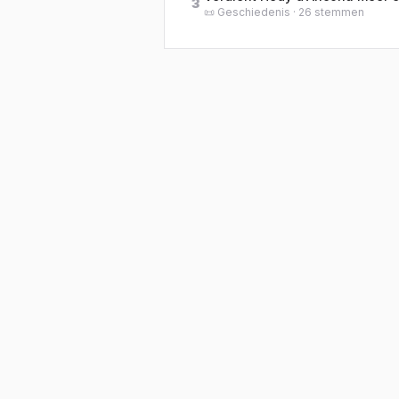
3
📜
Geschiedenis
·
26
stemmen