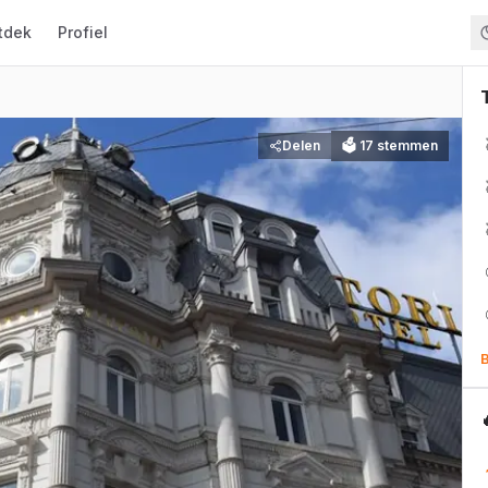
tdek
Profiel
Delen
🗳
17
stemmen
B