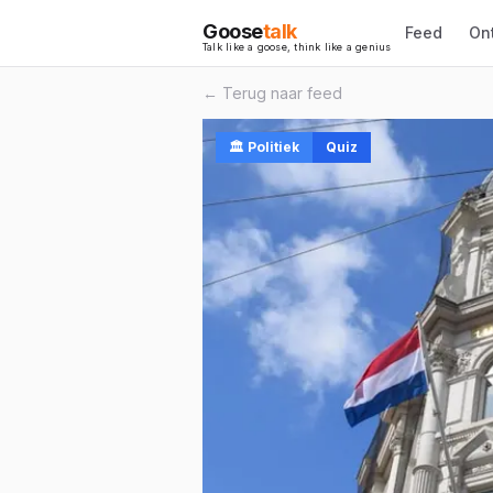
Goose
talk
Feed
On
Talk like a goose, think like a genius
← Terug naar feed
🏛️
Politiek
Quiz