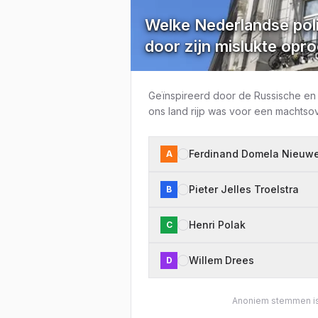
Welke Nederlandse pol
door zijn mislukte opro
Geïnspireerd door de Russische en 
ons land rijp was voor een machtsov
Ferdinand Domela Nieuw
A
Pieter Jelles Troelstra
B
Henri Polak
C
Willem Drees
D
Anoniem stemmen is