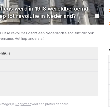
iticus werd in 1918 wereldberoemd
ep tot revolutie in Nederland?
Duitse revoluties dacht één Nederlandse socialist dat ook
ername. Het liep anders af.
enhuis
 mogelijk.
Registreer
voor een profiel en score.