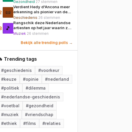
bouwsteen voor het transport
Gezondheid
27
stemmen
van zuurstof in het bloed?
Verdient Hedy d'Ancona meer
📜
2
erkenning als pionier van de
vrouwenemancipatie in
Geschiedenis
26
stemmen
Nederland?
Rangschik deze Nederlandse
🎵
3
artiesten op het jaar waarin ze
hun podiumnaam officieel
Muziek
26
stemmen
aannamen.
Bekijk alle trending polls →
🔥 Trending tags
#
geschiedenis
#
voorkeur
#
keuze
#
opinie
#
nederland
#
politiek
#
dilemma
#
nederlandse-geschiedenis
#
voetbal
#
gezondheid
#
muziek
#
vriendschap
#
ethiek
#
films
#
relaties