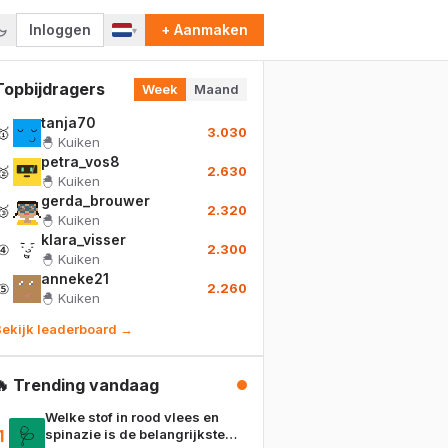
Inloggen
+ Aanmaken
▾
Topbijdragers
Week
Maand
tanja70
🥇
3.030
🐣
Kuiken
petra_vos8
🥈
2.630
🐣
Kuiken
gerda_brouwer
🥉
2.320
🐣
Kuiken
klara_visser
④
2.300
🐣
Kuiken
anneke21
⑤
2.260
🐣
Kuiken
ekijk leaderboard →
🔥 Trending vandaag
Welke stof in rood vlees en
🩺
1
spinazie is de belangrijkste