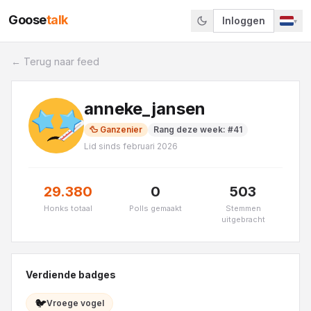
Goose
talk
Inloggen
▾
← Terug naar feed
anneke_jansen
🦆
Ganzenier
Rang deze week
: #
41
Lid sinds
februari 2026
29.380
0
503
Honks totaal
Polls gemaakt
Stemmen
uitgebracht
Verdiende badges
🐦
Vroege vogel