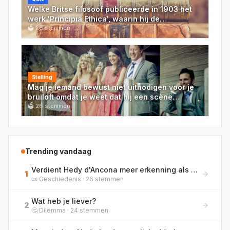
Welke Britse filosoof publiceerde in 1903 het
werk 'Principia Ethica', waarin hij de
'naturalistische drogreden' introduceerde?
🗳
28
stemmen
Stelling
Mag je iemand bewust niet uitnodigen voor je
bruiloft omdat je weet dat hij een scène
schopt?
🗳
26
stemmen
Trending vandaag
Verdient Hedy d'Ancona meer erkenning als pionier van de vrouwenemancipatie in Nederland?
1
📜
Geschiedenis
·
26
stemmen
Wat heb je liever?
2
🤔
Dilemma
·
24
stemmen