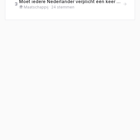
Moet iedere Nederlander verplicht één keer per jaar een buurtklus doen, zoals zwerfafval prikken?
3
🌍
Maatschappij
·
24
stemmen