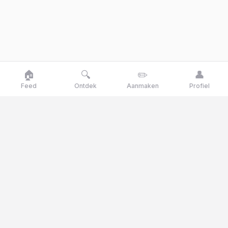
🏠
🔍
✏️
👤
Feed
Ontdek
Aanmaken
Profiel
Goose
talk
Talk like a goose, think like a genius
Goosetalk is het Nederlandse opinieplatform waar je
dagelijks stemt op actuele stellingen, polls en quizvragen.
© 2025 Goosetalk. Alle rechten voorbehouden.