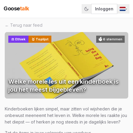
Goose
talk
Inloggen
▾
← Terug naar feed
⚖️
Ethiek
🥇 Toplijst
🗳
6
stemmen
Welke morele les uit een kinderboek is
jou het meest bijgebleven?
Kinderboeken lijken simpel, maar zitten vol wijsheden die je
onbewust meeneemt het leven in. Welke morele les raakte jou
het diepst — of herken je nog steeds in je dagelijks leven?
Zet de items in jouw volgorde van voorkeur.