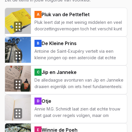
Pluk van de Petteflet
A
Pluk leert dat je met weinig middelen en veel
doorzettingsvermogen toch het verschil kunt
maken voor anderen. Een les over solidariteit
en niet opgeven, ook als de wereld groter
De Kleine Prins
B
lijkt dan jij.
Antoine de Saint-Exupéry vertelt via een
kleine jongen op een asteroïde dat echte
verbinding meer waard is dan bezit of status.
Nog steeds een spiegel voor volwassenen
Jip en Janneke
C
die het even vergeten zijn.
De alledaagse avonturen van Jip en Janneke
draaien eigenlijk om iets heel fundamenteels:
eerlijk zijn tegen elkaar en rekening houden
met een ander. Makkelijk gezegd, maar een
Otje
D
leven lang oefenen.
Annie M.G. Schmidt laat zien dat echte trouw
niet gaat over regels volgen, maar om
opkomen voor degenen van wie je houdt —
ook als dat lastig is. Otje zou een uitstekende
Winnie de Poeh
E