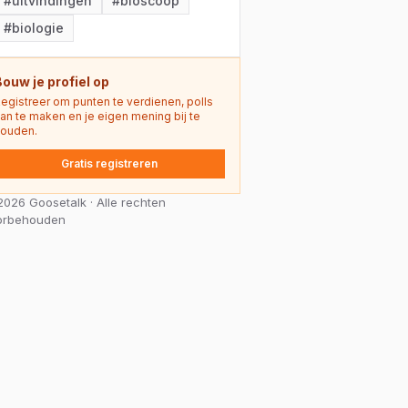
#
uitvindingen
#
bioscoop
#
biologie
Bouw je profiel op
egistreer om punten te verdienen, polls
an te maken en je eigen mening bij te
ouden.
Gratis registreren
026 Goosetalk · Alle rechten
orbehouden