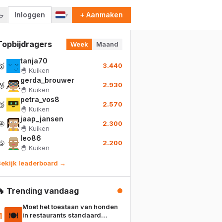
Inloggen
+ Aanmaken
▾
Topbijdragers
Week
Maand
tanja70
🥇
3.440
🐣
Kuiken
gerda_brouwer
🥈
2.930
🐣
Kuiken
petra_vos8
🥉
2.570
🐣
Kuiken
jaap_jansen
④
2.300
🐣
Kuiken
leo86
⑤
2.200
🐣
Kuiken
ekijk leaderboard →
🔥 Trending vandaag
Moet het toestaan van honden
🍽️
1
in restaurants standaard