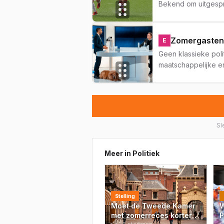
Bekend om uitgespr
Zomergasten
E
Geen klassieke pol
maatschappelijke en
Sl
Meer in
Politiek
Stelling
Moet de Tweede Kamer
W
met zomerreces korter
P