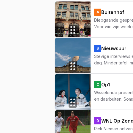
Buitenhof
A
Diepgaande gesprek
Voor wie zijn week
Nieuwsuur
B
Stevige interviews 
dag. Minder tafel, 
Op1
C
Wisselende present
en daarbuiten. Soms
WNL Op Zon
D
Rick Nieman ontvang