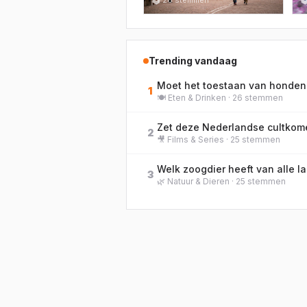
of juist langer stoppen
🗳
26
stemmen
s

als er crisis is in
Nederland?
Trending vandaag
1
🍽️
Eten & Drinken
·
26
stemmen
2
🎥
Films & Series
·
25
stemmen
3
🌿
Natuur & Dieren
·
25
stemmen