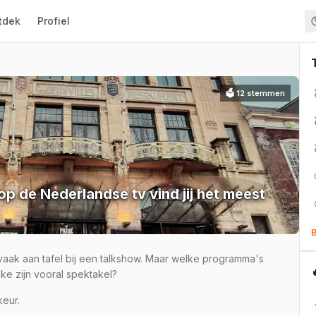
tdek
Profiel
🗳
12
stemmen
op de Nederlandse tv vind jij het meest
B
 vaak aan tafel bij een talkshow. Maar welke programma's
ke zijn vooral spektakel?
keur.