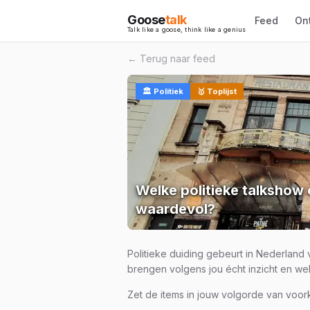
Goose
talk
Feed
On
Talk like a goose, think like a genius
← Terug naar feed
🏛️
Politiek
🥇 Toplijst
Welke politieke talkshow 
waardevol?
Politieke duiding gebeurt in Nederland
brengen volgens jou écht inzicht en wel
Zet de items in jouw volgorde van voor