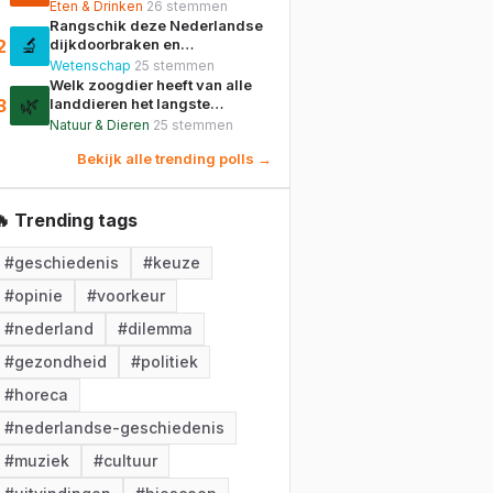
worden, of blijft eten en
Eten & Drinken
26
stemmen
huisdier gescheiden?
Rangschik deze Nederlandse
🔬
2
dijkdoorbraken en
stormvloeden op jaar, van
Wetenschap
25
stemmen
vroegst naar meest recent.
Welk zoogdier heeft van alle
🌿
3
landdieren het langste
darmkanaal in verhouding tot
Natuur & Dieren
25
stemmen
zijn lichaamslengte?
Bekijk alle trending polls →
🔥 Trending tags
#
geschiedenis
#
keuze
#
opinie
#
voorkeur
#
nederland
#
dilemma
#
gezondheid
#
politiek
#
horeca
#
nederlandse-geschiedenis
#
muziek
#
cultuur