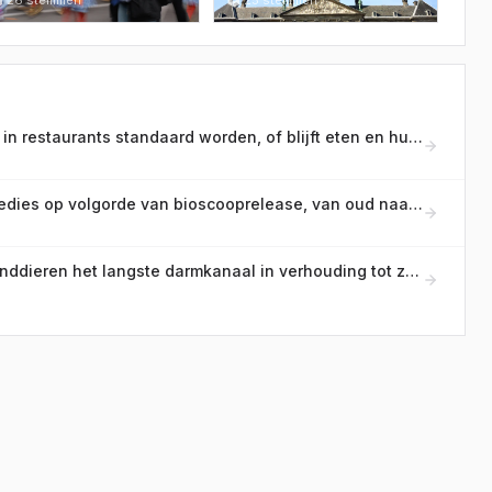
tiekem het liefst naar?

26
stemmen
wetten daar zelden nog
🗳
25
stemmen
sneuvelen?
Moet het toestaan van honden in restaurants standaard worden, of blijft eten en huisdier gescheiden?
Zet deze Nederlandse cultkomedies op volgorde van bioscooprelease, van oud naar nieuw!
Welk zoogdier heeft van alle landdieren het langste darmkanaal in verhouding tot zijn lichaamslengte?