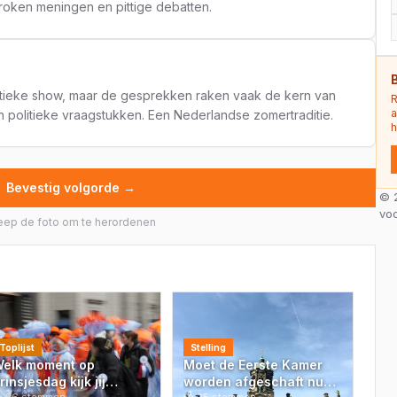
oken meningen en pittige debatten.
itieke show, maar de gesprekken raken vaak de kern van
R
a
 politieke vraagstukken. Een Nederlandse zomertraditie.
h
Bevestig volgorde →
© 2
vo
eep de foto om te herordenen
Toplijst
Stelling
elk moment op
Moet de Eerste Kamer
rinsjesdag kijk jij
worden afgeschaft nu