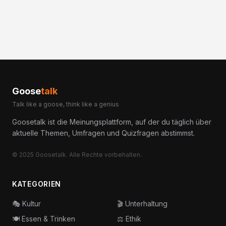
Goose
talk
Talk like a goose, think like a genius
Goosetalk ist die Meinungsplattform, auf der du täglich über
aktuelle Themen, Umfragen und Quizfragen abstimmst.
© 2025 Goosetalk. Alle Rechte vorbehalten.
KATEGORIEN
🎭
Kultur
🎬
Unterhaltung
🍽️
Essen & Trinken
⚖️
Ethik