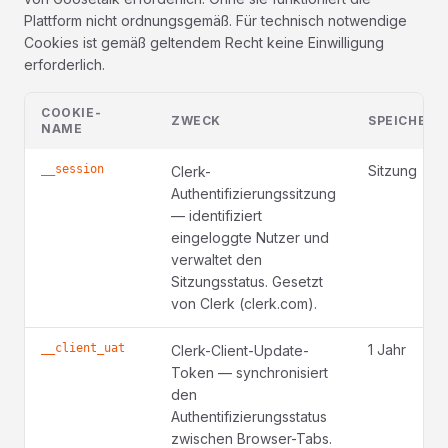
Plattform nicht ordnungsgemäß. Für technisch notwendige
Cookies ist gemäß geltendem Recht keine Einwilligung
erforderlich.
COOKIE-
ZWECK
SPEICHERD
NAME
__session
Sitzung
Clerk-
Authentifizierungssitzung
— identifiziert
eingeloggte Nutzer und
verwaltet den
Sitzungsstatus. Gesetzt
von Clerk (clerk.com).
__client_uat
1 Jahr
Clerk-Client-Update-
Token — synchronisiert
den
Authentifizierungsstatus
zwischen Browser-Tabs.