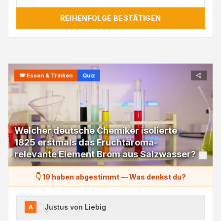
REIHENFOLGE BESTÄTIGEN
🍽️
Essen & Trinken
Quiz
Welcher deutsche Chemiker isolierte
1825 erstmals das Fruchtaroma-
relevante Element Brom aus Salzwasser?
👇 19 haben abgestimmt
—
Was denkst du?
Justus von Liebig
A