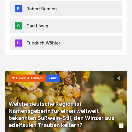
Robert Bunsen
B
Carl Löwig
C
Friedrich Wöhler
D
🍽️
Essen & Trinken
Quiz
Welche deutsche Region ist
Namensgeberin für einen weltweit
bekannten Süßwein-Stil, den Winzer aus
edelfaulen Trauben keltern?