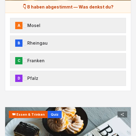
👇 8 haben abgestimmt
—
Was denkst du?
Mosel
A
Rheingau
B
Franken
C
Pfalz
D
🍽️
Essen & Trinken
Quiz