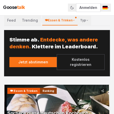
Goose
talk
Anmelden
▾
Feed
Trending
🍽️
Essen & Trinken
Typ
Stimme ab.
Entdecke, was andere
denken.
Klettere im Leaderboard.
Kostenlos
Jetzt abstimmen
registrieren
🍽️
Essen & Trinken
Ranking
Sortiere diese deutschen Kochbuch-