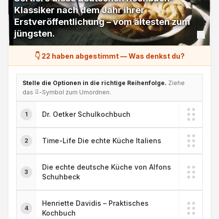
Klassiker nach dem Jahr ihrer
Erstveröffentlichung – vom ältesten zum
jüngsten.
👇 22 haben abgestimmt
—
Was denkst du?
Stelle die Optionen in die richtige Reihenfolge.
Ziehe
das ⠿-Symbol zum Umordnen.
Dr. Oetker Schulkochbuch
1
Time-Life Die echte Küche Italiens
2
Die echte deutsche Küche von Alfons
3
Schuhbeck
Henriette Davidis – Praktisches
4
Kochbuch