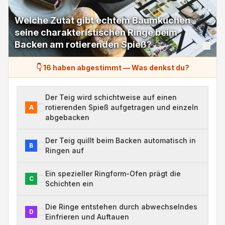
Welche Zutat gibt echtem Baumkuchen
seine charakteristischen Ringe beim
Backen am rotierenden Spieß?
👇 16 haben abgestimmt
—
Was denkst du?
Der Teig wird schichtweise auf einen
rotierenden Spieß aufgetragen und einzeln
A
abgebacken
Der Teig quillt beim Backen automatisch in
B
Ringen auf
Ein spezieller Ringform-Ofen prägt die
C
Schichten ein
Die Ringe entstehen durch abwechselndes
D
Einfrieren und Auftauen