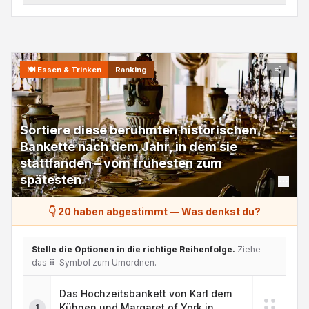
🍽️
Essen & Trinken
Ranking
Sortiere diese berühmten historischen
Bankette nach dem Jahr, in dem sie
stattfanden – vom frühesten zum
spätesten.
👇 20 haben abgestimmt
—
Was denkst du?
Stelle die Optionen in die richtige Reihenfolge.
Ziehe
das ⠿-Symbol zum Umordnen.
Das Hochzeitsbankett von Karl dem
Kühnen und Margaret of York in
1