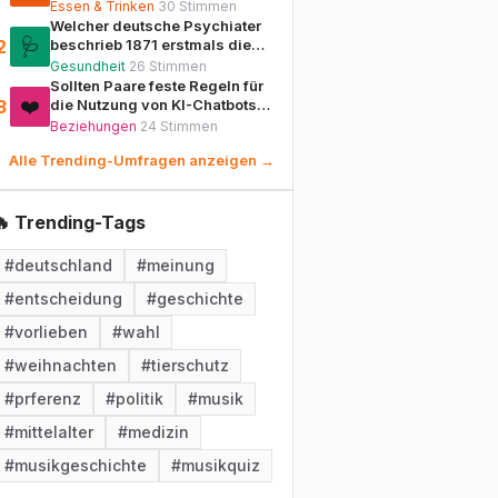
Weihnachten gegessen und
Essen & Trinken
30
Stimmen
enthält kandierte Früchte
Welcher deutsche Psychiater
sowie Rosinen?
🩺
2
beschrieb 1871 erstmals die
'Hebephrenie' als
Gesundheit
26
Stimmen
eigenständige Form der
Sollten Paare feste Regeln für
jugendlichen
❤️
3
die Nutzung von KI-Chatbots
Geisteskrankheit?
als emotionale
Beziehungen
24
Stimmen
Gesprächspartner haben?
Alle Trending-Umfragen anzeigen →
🔥 Trending-Tags
#
deutschland
#
meinung
#
entscheidung
#
geschichte
#
vorlieben
#
wahl
#
weihnachten
#
tierschutz
#
prferenz
#
politik
#
musik
#
mittelalter
#
medizin
#
musikgeschichte
#
musikquiz