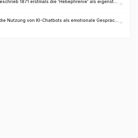
Welcher deutsche Psychiater beschrieb 1871 erstmals die 'Hebephrenie' als eigenständige Form der jugendlichen Geisteskrankheit?
Sollten Paare feste Regeln für die Nutzung von KI-Chatbots als emotionale Gesprächspartner haben?