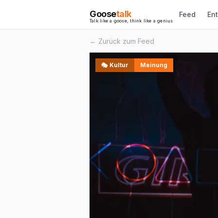
Goose
talk
Feed
En
Talk like a goose, think like a genius
← Zurück zum Feed
🎭
Kultur
Meinung