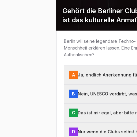
Gehört die Berliner Cl
ist das kulturelle Anm
Berlin will seine legendäre Techno
Menschheit erklären lassen. Eine Eh
Authentischen?
A
Ja, endlich Anerkennung fü
B
Nein, UNESCO verdirbt, was
C
Das ist mir egal, aber bitt
D
Nur wenn die Clubs selbst