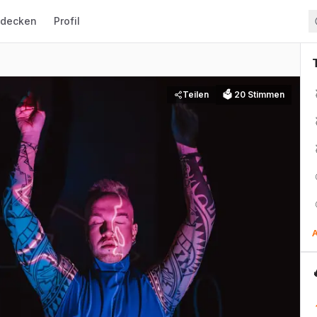
tdecken
Profil
Teilen
🗳
20
Stimmen
A