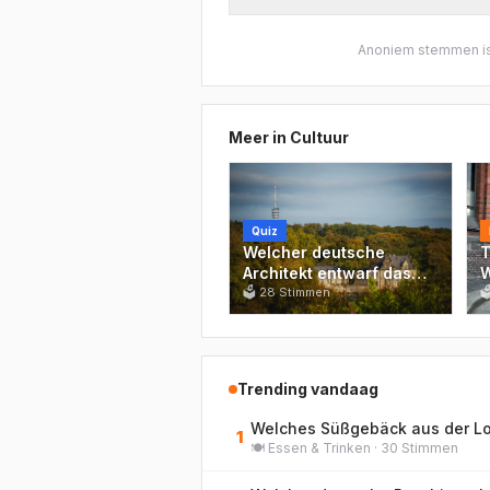
Anoniem stemmen is
Meer in
Cultuur
Quiz
Welcher deutsche
T
Architekt entwarf das
W
Einsteinturm-
🗳
28
Stimmen
G

Observatorium in
Potsdam, das 1921
fertiggestellt wurde?
Trending vandaag
1
🍽️
Essen & Trinken
·
30
Stimmen