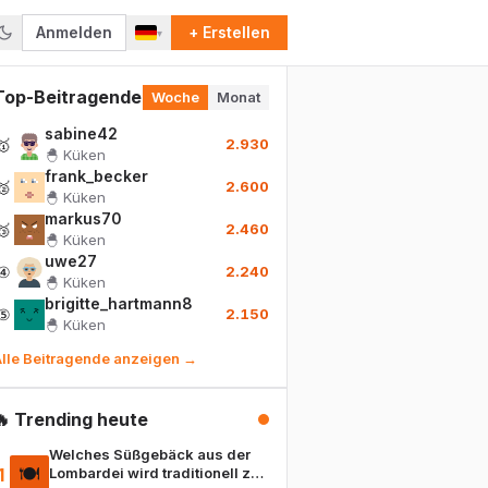
Anmelden
+ Erstellen
▾
Top-Beitragende
Woche
Monat
sabine42
🥇
2.930
🐣
Küken
frank_becker
🥈
2.600
🐣
Küken
markus70
🥉
2.460
🐣
Küken
uwe27
④
2.240
🐣
Küken
brigitte_hartmann8
⑤
2.150
🐣
Küken
lle Beitragende anzeigen →
🔥 Trending heute
Welches Süßgebäck aus der
🍽️
1
Lombardei wird traditionell zu