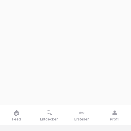
🏠
🔍
✏️
👤
Feed
Entdecken
Erstellen
Profil