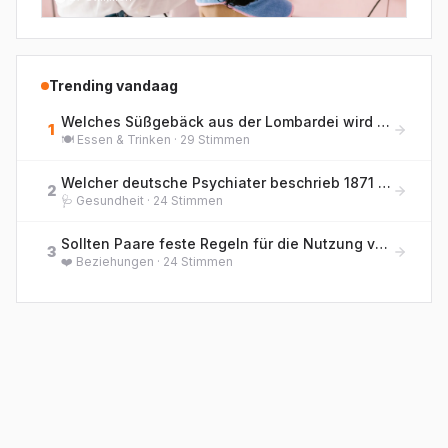
Trending vandaag
Welches Süßgebäck aus der Lombardei wird traditionell zu Weihnachten gegessen und enthält kandierte Früchte sowie Rosinen?
1
🍽️
Essen & Trinken
·
29
Stimmen
Welcher deutsche Psychiater beschrieb 1871 erstmals die 'Hebephrenie' als eigenständige Form der jugendlichen Geisteskrankheit?
2
🩺
Gesundheit
·
24
Stimmen
Sollten Paare feste Regeln für die Nutzung von KI-Chatbots als emotionale Gesprächspartner haben?
3
❤️
Beziehungen
·
24
Stimmen