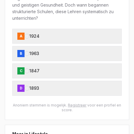
und geistigen Gesundheit. Doch wann begannen
strukturierte Schulen, diese Lehren systematisch zu
unterrichten?
1924
A
1963
B
1847
C
1893
D
Anoniem stemmen is mogelijk.
Registreer
voor een profiel en
score.
Meer in
Lifestyle