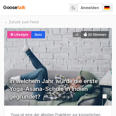
Goose
talk
Anmelden
▾
← Zurück zum Feed
🌸
Lifestyle
Quiz
🗳
20
Stimmen
In welchem Jahr wurde die erste
Yoga-Asana-Schule in Indien
gegründet?
Yoga ist eine der ältesten Praktiken zur körperlichen