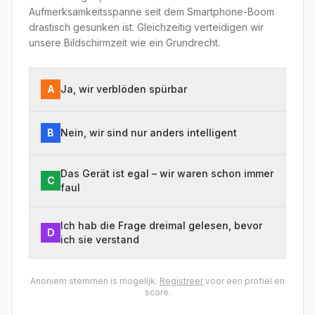
Aufmerksamkeitsspanne seit dem Smartphone-Boom
drastisch gesunken ist. Gleichzeitig verteidigen wir
unsere Bildschirmzeit wie ein Grundrecht.
A
Ja, wir verblöden spürbar
B
Nein, wir sind nur anders intelligent
Das Gerät ist egal – wir waren schon immer
C
faul
Ich hab die Frage dreimal gelesen, bevor
D
ich sie verstand
Anoniem stemmen is mogelijk.
Registreer
voor een profiel en
score.