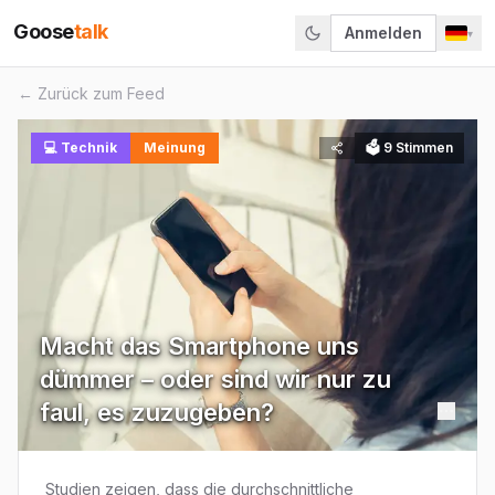
Goose
talk
Anmelden
▾
← Zurück zum Feed
💻
Technik
Meinung
🗳
9
Stimmen
Macht das Smartphone uns
dümmer – oder sind wir nur zu
faul, es zuzugeben?
Studien zeigen, dass die durchschnittliche