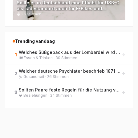
Sollte es in Deutschland eine Pflicht für USB-C
als Ladestandard auch für E-Bikes und
Werkzeuge geben?
🗳
26
Stimmen
Trending vandaag
Welches Süßgebäck aus der Lombardei wird traditionell zu Weihnachten gegessen und enthält kandierte Früchte sowie Rosinen?
1
🍽️
Essen & Trinken
·
30
Stimmen
Welcher deutsche Psychiater beschrieb 1871 erstmals die 'Hebephrenie' als eigenständige Form der jugendlichen Geisteskrankheit?
2
🩺
Gesundheit
·
26
Stimmen
Sollten Paare feste Regeln für die Nutzung von KI-Chatbots als emotionale Gesprächspartner haben?
3
❤️
Beziehungen
·
24
Stimmen