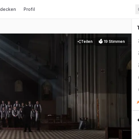
tdecken
Profil
Teilen
🗳
19
Stimmen
A