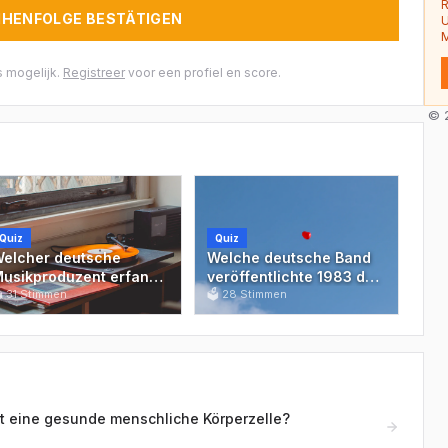
R
IHENFOLGE BESTÄTIGEN
U
M
 mogelijk.
Registreer
voor een profiel en score.
© 2
Quiz
Quiz
elcher deutsche
Welche deutsche Band
usikproduzent erfand
veröffentlichte 1983 den
981 den Begriff 'Neue

31
Stimmen
Welthit '99 Luftballons'?
🗳
28
Stimmen
eutsche Welle' und
ründete das Label
ickZack?
t eine gesunde menschliche Körperzelle?