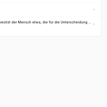
Wie viele Riechrezeptor-Gene besitzt der Mensch etwa, die für die Unterscheidung von Gerüchen zuständig sind?