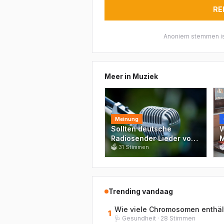
RE
Anoniem stemmen is
Meer in
Muziek
Meinung
Sollten deutsche
W
Radiosender Lieder von
M
verurteilten Straftätern
🗳
31
Stimmen
1

wie Gil Ofarim komplett
D
aus dem Programm
g
nehmen?
Z
Trending vandaag
Wie viele Chromosomen enthäl
1
🩺
Gesundheit
·
28
Stimmen