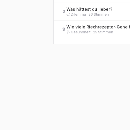
Was hättest du lieber?
2
🤔
Dilemma
·
26
Stimmen
3
🩺
Gesundheit
·
25
Stimmen