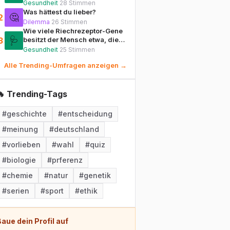
menschliche Körperzelle?
Gesundheit
28
Stimmen
Was hättest du lieber?
🤔
2
Dilemma
26
Stimmen
Wie viele Riechrezeptor-Gene
🩺
3
besitzt der Mensch etwa, die
für die Unterscheidung von
Gesundheit
25
Stimmen
Gerüchen zuständig sind?
Alle Trending-Umfragen anzeigen →
🔥 Trending-Tags
#
geschichte
#
entscheidung
#
meinung
#
deutschland
#
vorlieben
#
wahl
#
quiz
#
biologie
#
prferenz
#
chemie
#
natur
#
genetik
#
serien
#
sport
#
ethik
aue dein Profil auf