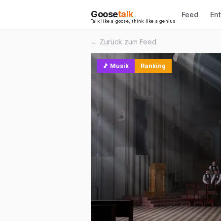
Goose
talk
Feed
En
Talk like a goose, think like a genius
← Zurück zum Feed
🎵
Musik
Ranking