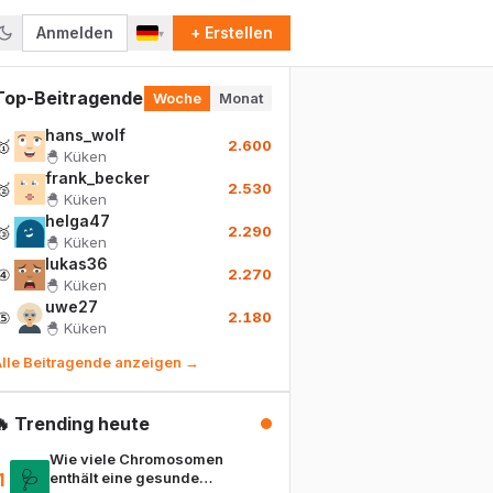
Anmelden
+ Erstellen
▾
Top-Beitragende
Woche
Monat
hans_wolf
🥇
2.600
🐣
Küken
frank_becker
🥈
2.530
🐣
Küken
helga47
🥉
2.290
🐣
Küken
lukas36
④
2.270
🐣
Küken
uwe27
⑤
2.180
🐣
Küken
lle Beitragende anzeigen →
🔥 Trending heute
Wie viele Chromosomen
🩺
1
enthält eine gesunde