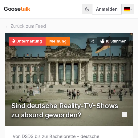
Goose
talk
Anmelden
▾
← Zurück zum Feed
🎬
Unterhaltung
Meinung
🗳
10
Stimmen
Sind deutsche Reality-TV-Shows
zu absurd geworden?
Von DSDS bis zur Bachelorette – deutsche