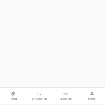
🏠
🔍
✏️
👤
Feed
Entdecken
Erstellen
Profil