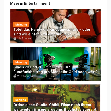
Meer in
Entertainment
Meinung
Tötet das Handy die Kinoatmosphäre – oder
sind wir einfach zu empfindlich?
🗳
26
Stimmen
Meinung
Sind ARD und ZDF mit 18,94 Euro
Rundfunkbeitrag pro Monat ihr Geld noch wert?
🗳
25
Stimmen
Ranking
Ordne diese Studio-Ghibli-Filme nach ihrem
weltweiten Einspielergebnis (höchstes zuerst)!