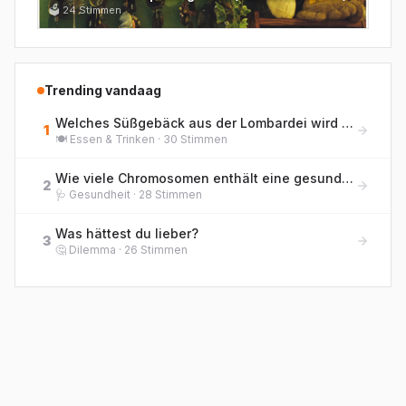
🗳
24
Stimmen
Trending vandaag
Welches Süßgebäck aus der Lombardei wird traditionell zu Weihnachten gegessen und enthält kandierte Früchte sowie Rosinen?
1
🍽️
Essen & Trinken
·
30
Stimmen
Wie viele Chromosomen enthält eine gesunde menschliche Körperzelle?
2
🩺
Gesundheit
·
28
Stimmen
Was hättest du lieber?
3
🤔
Dilemma
·
26
Stimmen