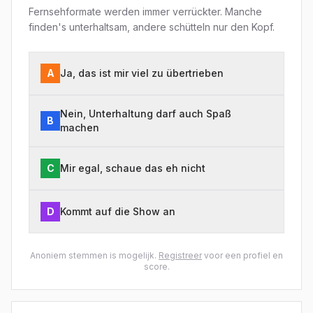
Fernsehformate werden immer verrückter. Manche
finden's unterhaltsam, andere schütteln nur den Kopf.
A
Ja, das ist mir viel zu übertrieben
Nein, Unterhaltung darf auch Spaß
B
machen
C
Mir egal, schaue das eh nicht
D
Kommt auf die Show an
Anoniem stemmen is mogelijk.
Registreer
voor een profiel en
score.