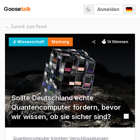
Goose
talk
Anmelden
▾
← Zurück zum Feed
🔬
Wissenschaft
Meinung
🗳
14
Stimmen
Sollte Deutschland echte
Quantencomputer fördern, bevor
wir wissen, ob sie sicher sind?
Quantencomputer könnten Verschlüsselungen