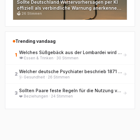
Sollte Deutschland Wettervorhersagen per KI
offiziell als verbindliche Warnung anerkennen –
auch ohne Meteorologen?
🗳
26
Stimmen
Trending vandaag
Welches Süßgebäck aus der Lombardei wird traditionell zu Weihnachten gegessen und enthält kandierte Früchte sowie Rosinen?
1
🍽️
Essen & Trinken
·
30
Stimmen
Welcher deutsche Psychiater beschrieb 1871 erstmals die 'Hebephrenie' als eigenständige Form der jugendlichen Geisteskrankheit?
2
🩺
Gesundheit
·
26
Stimmen
Sollten Paare feste Regeln für die Nutzung von KI-Chatbots als emotionale Gesprächspartner haben?
3
❤️
Beziehungen
·
24
Stimmen