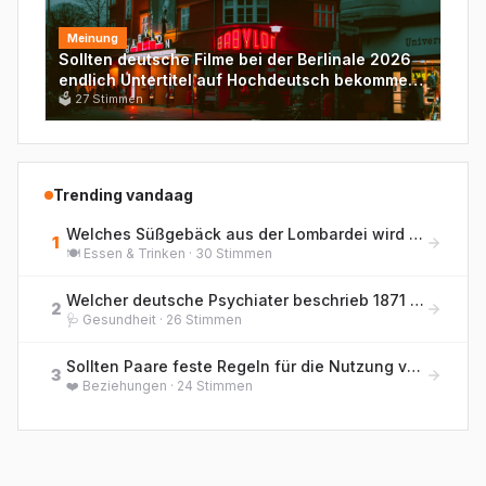
Meinung
Sollten deutsche Filme bei der Berlinale 2026
endlich Untertitel auf Hochdeutsch bekommen
– wegen Genuschel?
🗳
27
Stimmen
Trending vandaag
Welches Süßgebäck aus der Lombardei wird traditionell zu Weihnachten gegessen und enthält kandierte Früchte sowie Rosinen?
1
🍽️
Essen & Trinken
·
30
Stimmen
Welcher deutsche Psychiater beschrieb 1871 erstmals die 'Hebephrenie' als eigenständige Form der jugendlichen Geisteskrankheit?
2
🩺
Gesundheit
·
26
Stimmen
Sollten Paare feste Regeln für die Nutzung von KI-Chatbots als emotionale Gesprächspartner haben?
3
❤️
Beziehungen
·
24
Stimmen