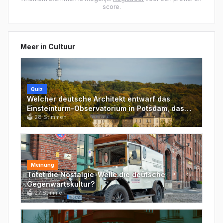
score.
Meer in
Cultuur
Quiz
Welcher deutsche Architekt entwarf das
Einsteinturm-Observatorium in Potsdam, das
1921 fertiggestellt wurde?
🗳
28
Stimmen
Meinung
Tötet die Nostalgie-Welle die deutsche
Gegenwartskultur?
🗳
27
Stimmen