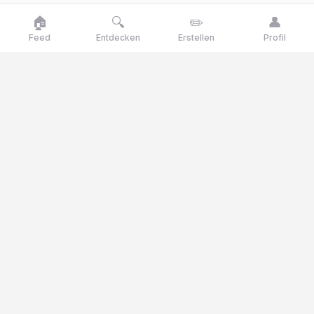
🏠
🔍
✏️
👤
Feed
Entdecken
Erstellen
Profil
Goose
talk
Talk like a goose, think like a genius
Goosetalk ist die Meinungsplattform, auf der du täglich über
aktuelle Themen, Umfragen und Quizfragen abstimmst.
© 2025 Goosetalk. Alle Rechte vorbehalten.
KATEGORIEN
🎭
Kultur
🎬
Unterhaltung