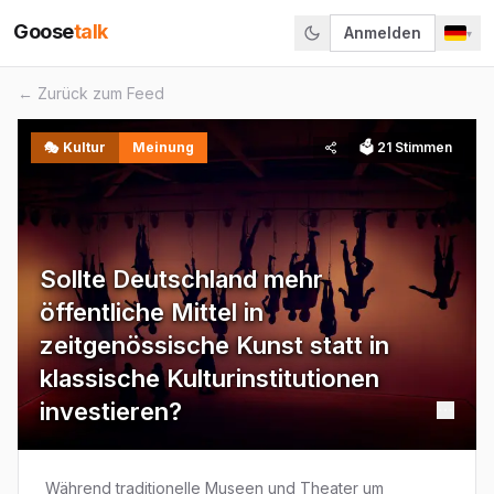
Goose
talk
Anmelden
▾
← Zurück zum Feed
🎭
Kultur
Meinung
🗳
21
Stimmen
Sollte Deutschland mehr
öffentliche Mittel in
zeitgenössische Kunst statt in
klassische Kulturinstitutionen
investieren?
Während traditionelle Museen und Theater um