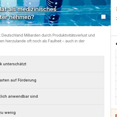
laf als medizinisches
ter nehmen?
 Deutschland Milliarden durch Produktivitätsverlust und
n hierzulande oft noch als Faulheit – auch in der
rk unterschätzt
arten auf Förderung
klich anwendbar sind
 zu wenig
B