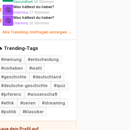
menschliche Körperzelle?
Gesundheit
28
Stimmen
Was hättest du lieber?
🤔
2
Dilemma
27
Stimmen
Was hättest du lieber?
🤔
3
Dilemma
26
Stimmen
Alle Trending-Umfragen anzeigen →
🔥 Trending-Tags
#
meinung
#
entscheidung
#
vorlieben
#
wahl
#
geschichte
#
deutschland
#
deutsche-geschichte
#
quiz
#
prferenz
#
wissenschaft
#
ethik
#
serien
#
streaming
#
politik
#
klassiker
aue dein Profil auf