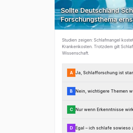
Sollte Deutschland Sch
Forschungsthema erns
Studien zeigen: Schlafmangel kostet
Krankenkosten. Trotzdem gilt Schlafe
Wissenschaft.
A
Ja, Schlafforschung ist sta
B
Nein, wichtigere Themen w
C
Nur wenn Erkenntnisse wir
D
Egal – ich schlafe sowieso