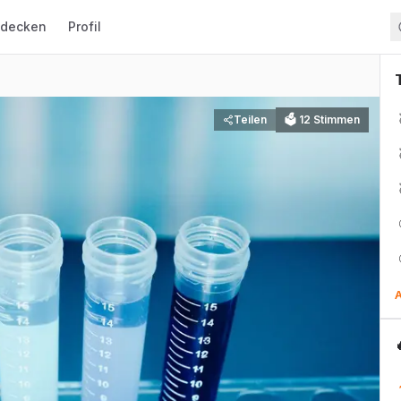
tdecken
Profil
Teilen
🗳
12
Stimmen
A