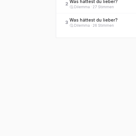
Was hättest du lieber?
2
🤔
Dilemma
·
27
Stimmen
Was hättest du lieber?
3
🤔
Dilemma
·
26
Stimmen