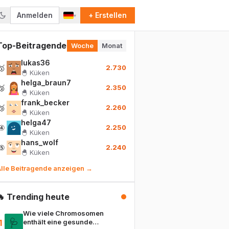
Anmelden
+ Erstellen
▾
Top-Beitragende
Woche
Monat
lukas36
🥇
2.730
🐣
Küken
helga_braun7
🥈
2.350
🐣
Küken
frank_becker
🥉
2.260
🐣
Küken
helga47
④
2.250
🐣
Küken
hans_wolf
⑤
2.240
🐣
Küken
lle Beitragende anzeigen →
🔥 Trending heute
Wie viele Chromosomen
🩺
1
enthält eine gesunde