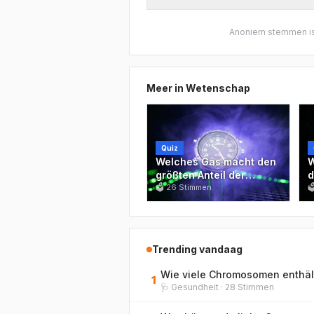
Anoniem stemmen is
Meer in
Wetenschap
Quiz
Welches Gas macht den
W
größten Anteil der
d
Erdatmosphäre aus?
🗳
26
Stimmen
G

e
W
Trending vandaag
Wie viele Chromosomen enthäl
1
🩺
Gesundheit
·
28
Stimmen