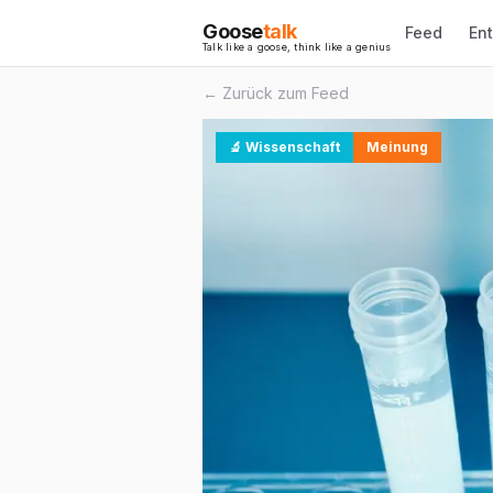
Goose
talk
Feed
En
Talk like a goose, think like a genius
← Zurück zum Feed
🔬
Wissenschaft
Meinung