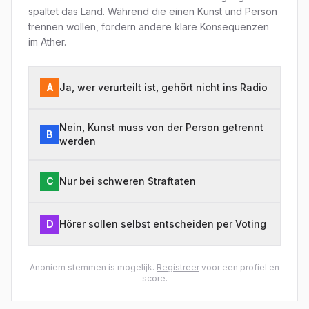
spaltet das Land. Während die einen Kunst und Person
trennen wollen, fordern andere klare Konsequenzen
im Äther.
A
Ja, wer verurteilt ist, gehört nicht ins Radio
Nein, Kunst muss von der Person getrennt
B
werden
C
Nur bei schweren Straftaten
D
Hörer sollen selbst entscheiden per Voting
Anoniem stemmen is mogelijk.
Registreer
voor een profiel en
score.