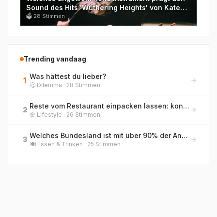
Sound des Hits 'Wuthering Heights' von Kate
Bush aus dem Jahr 1978?
🗳
28
Stimmen
Trending vandaag
Was hättest du lieber?
1
🤔
Dilemma
·
28
Stimmen
Reste vom Restaurant einpacken lassen: konsequente Nachhaltigkeit oder peinliches Geiz-Verhalten?
2
🌸
Lifestyle
·
26
Stimmen
Welches Bundesland ist mit über 90% der Anbaufläche Deutschlands größter Spargelproduzent-Standort und beheimatet die 'Spargelstraße' rund um Schwetzingen?
3
🍽️
Essen & Trinken
·
25
Stimmen