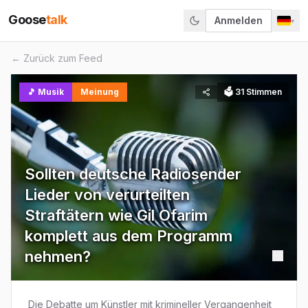
Goose
talk
Anmelden
▾
← Zurück zum Feed
🎵
Musik
Meinung
🗳
31
Stimmen
Sollten deutsche Radiosender
Lieder von verurteilten
Straftätern wie Gil Ofarim
komplett aus dem Programm
nehmen?
Die Debatte um Künstler mit krimineller Vergangenheit