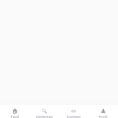
🏠
🔍
✏️
👤
Feed
Entdecken
Erstellen
Profil