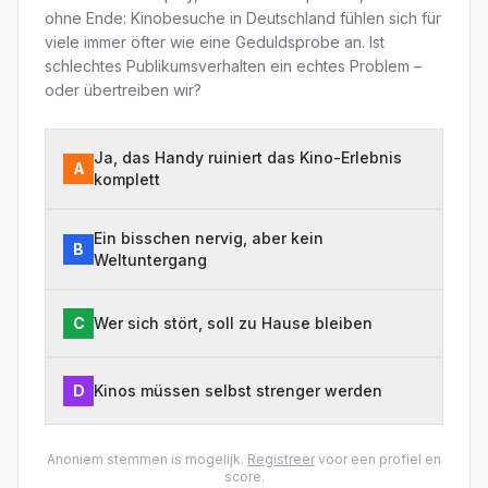
ohne Ende: Kinobesuche in Deutschland fühlen sich für
viele immer öfter wie eine Geduldsprobe an. Ist
schlechtes Publikumsverhalten ein echtes Problem –
oder übertreiben wir?
Ja, das Handy ruiniert das Kino-Erlebnis
A
komplett
Ein bisschen nervig, aber kein
B
Weltuntergang
C
Wer sich stört, soll zu Hause bleiben
D
Kinos müssen selbst strenger werden
Anoniem stemmen is mogelijk.
Registreer
voor een profiel en
score.