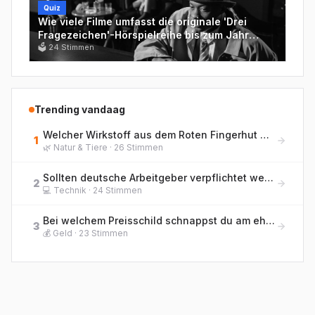
Quiz
Wie viele Filme umfasst die originale 'Drei
Fragezeichen'-Hörspielreihe bis zum Jahr
2000?
🗳
24
Stimmen
Trending vandaag
Welcher Wirkstoff aus dem Roten Fingerhut wird bis heute in der Medizin zur Behandlung von Herzschwäche eingesetzt?
1
🌿
Natur & Tiere
·
26
Stimmen
Sollten deutsche Arbeitgeber verpflichtet werden, KI-Meetings mit menschlicher Zusammenfassung nachzubereiten?
2
💻
Technik
·
24
Stimmen
Bei welchem Preisschild schnappst du am ehesten nach Luft? Ordne nach Schockmoment!
3
💰
Geld
·
23
Stimmen