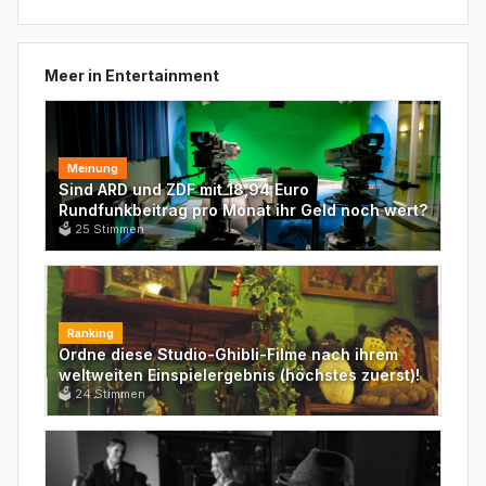
Meer in
Entertainment
Meinung
Sind ARD und ZDF mit 18,94 Euro
Rundfunkbeitrag pro Monat ihr Geld noch wert?
🗳
25
Stimmen
Ranking
Ordne diese Studio-Ghibli-Filme nach ihrem
weltweiten Einspielergebnis (höchstes zuerst)!
🗳
24
Stimmen