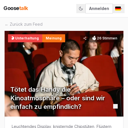
Goose
talk
Anmelden
▾
← Zurück zum Feed
🎬
Unterhaltung
Meinung
🗳
26
Stimmen
Tötet das Handy die
Kinoatmosphäre – oder sind wir
einfach zu empfindlich?
Leuchtendes Display, knisternde Chipstüten, Flüstern