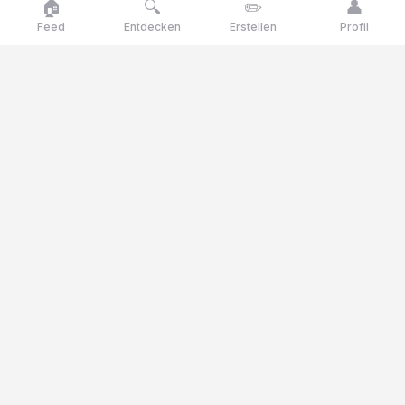
🏠
🔍
✏️
👤
Feed
Entdecken
Erstellen
Profil
Goose
talk
Talk like a goose, think like a genius
Goosetalk ist die Meinungsplattform, auf der du täglich über
aktuelle Themen, Umfragen und Quizfragen abstimmst.
© 2025 Goosetalk. Alle Rechte vorbehalten.
KATEGORIEN
🎭
Kultur
🎬
Unterhaltung
🍽️
Essen & Trinken
⚖️
Ethik