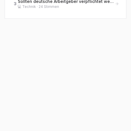
Sollten deutsche Arbeitgeber verpflichtet werden, KI-Meetings mit menschlicher Zusammenfassung nachzubereiten?
3
💻
Technik
·
24
Stimmen