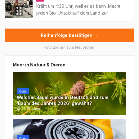
Kräht um 4:30 Uhr, weil er es kann. Macht
jeden Bio-Urlaub auf dem Land zur
akustischen Folter.
Reihenfolge bestätigen →
Foto ziehen zum Neuordnen
Meer in
Natuur & Dieren
Quiz
Welcher Baum wurde in Deutschland zum
'Baum des Jahres 2026' gewählt?
🗳
33
Stimmen
Quiz