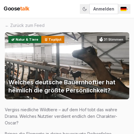
Goose
talk
Anmelden
▾
← Zurück zum Feed
🌿
Natur & Tiere
🥇 Toplijst
🗳
31
Stimmen
Welches deutsche Bauernhoftier hat
heimlich die größte Persönlichkeit?
Vergiss niedliche Wildtiere – auf dem Hof tobt das wahre
Drama. Welches Nutztier verdient endlich den Charakter-
Oscar?
Bringe die Elemente in deine bevorzugte Reihenfolge.