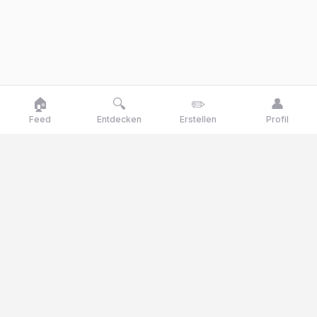
🏠
🔍
✏️
👤
Feed
Entdecken
Erstellen
Profil
Goose
talk
Talk like a goose, think like a genius
Goosetalk ist die Meinungsplattform, auf der du täglich über
aktuelle Themen, Umfragen und Quizfragen abstimmst.
© 2025 Goosetalk. Alle Rechte vorbehalten.