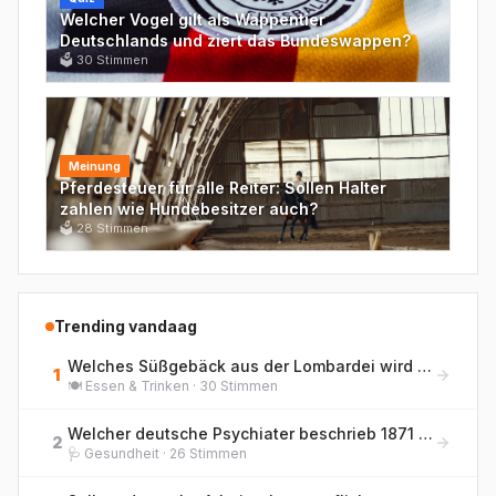
Welcher Vogel gilt als Wappentier
Deutschlands und ziert das Bundeswappen?
🗳
30
Stimmen
Meinung
Pferdesteuer für alle Reiter: Sollen Halter
zahlen wie Hundebesitzer auch?
🗳
28
Stimmen
Trending vandaag
Welches Süßgebäck aus der Lombardei wird traditionell zu Weihnachten gegessen und enthält kandierte Früchte sowie Rosinen?
1
🍽️
Essen & Trinken
·
30
Stimmen
Welcher deutsche Psychiater beschrieb 1871 erstmals die 'Hebephrenie' als eigenständige Form der jugendlichen Geisteskrankheit?
2
🩺
Gesundheit
·
26
Stimmen