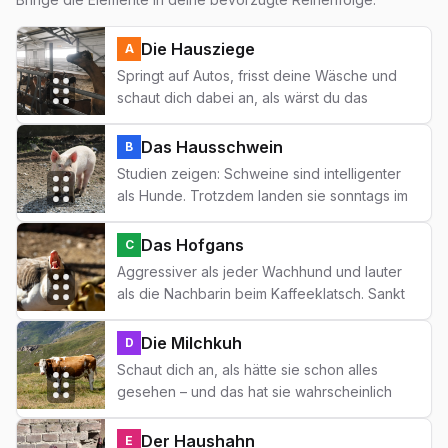
Die Hausziege
A
Springt auf Autos, frisst deine Wäsche und
schaut dich dabei an, als wärst du das
Problem. Eine Punkrockerin im Fellkleid.
Das Hausschwein
B
Studien zeigen: Schweine sind intelligenter
als Hunde. Trotzdem landen sie sonntags im
Schnitzelbrötchen – peinlich für uns, nicht für
sie.
Das Hofgans
C
Aggressiver als jeder Wachhund und lauter
als die Nachbarin beim Kaffeeklatsch. Sankt
Martin sollte sich schämen.
Die Milchkuh
D
Schaut dich an, als hätte sie schon alles
gesehen – und das hat sie wahrscheinlich
auch. Die wahre Königin der Allgäuer Almen.
Der Haushahn
E