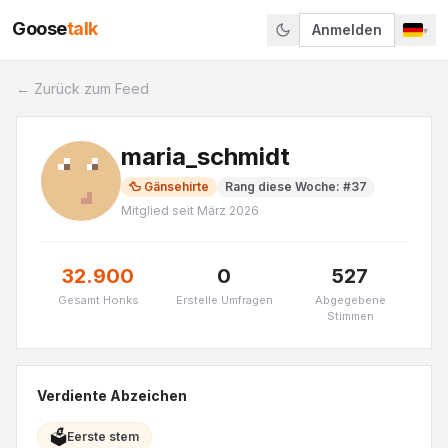
Goose
talk
Anmelden
▾
← Zurück zum Feed
maria_schmidt
🦆
Gänsehirte
Rang diese Woche
: #
37
Mitglied seit
März 2026
32.900
0
527
Gesamt Honks
Erstelle Umfragen
Abgegebene
Stimmen
Verdiente Abzeichen
🗳️
Eerste stem