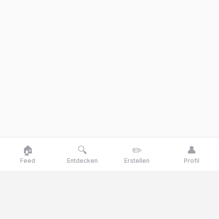
🏠
🔍
✏️
👤
Feed
Entdecken
Erstellen
Profil