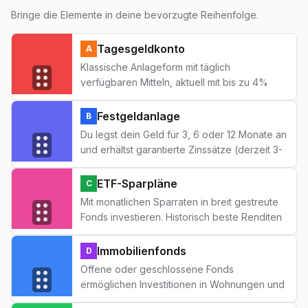
Bringe die Elemente in deine bevorzugte Reihenfolge.
Tagesgeldkonto
A
Klassische Anlageform mit täglich
verfügbaren Mitteln, aktuell mit bis zu 4%
Zinsen. Ideal für den Notfallfonds und
kurzfristige Ersparnisse. Vollständig durch die
Festgeldanlage
B
Einlagensicherung geschützt bis 100.000
Du legst dein Geld für 3, 6 oder 12 Monate an
Euro.
und erhältst garantierte Zinssätze (derzeit 3-
4%). Perfekt für Geldbeträge, die du in
absehbarer Zeit nicht brauchst. Sehr sicher,
ETF-Sparpläne
C
aber weniger flexibel.
Mit monatlichen Sparraten in breit gestreute
Fonds investieren. Historisch beste Renditen
über 15+ Jahre, aber mit Kursschwankungen.
Viele deutsche Banken bieten kostenlose
Immobilienfonds
D
Sparpläne ab 50 Euro/Monat an.
Offene oder geschlossene Fonds
ermöglichen Investitionen in Wohnungen und
Gewerbeimmobilien. Regelmäßige