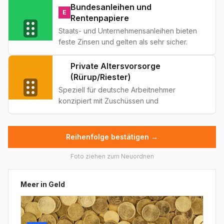
Ausschüttungen, aber mit Gebühren und
Bundesanleihen und
E
längeren Bindungsfristen. Beliebt für
Rentenpapiere
Diversifikation im Portfolio.
Staats- und Unternehmensanleihen bieten
feste Zinsen und gelten als sehr sicher.
Aktuelle Renditen liegen bei 2-3%.
Besonders für konservative Anleger
Private Altersvorsorge
F
geeignet, die ihr Kapital schützen möchten.
(Rürup/Riester)
Speziell für deutsche Arbeitnehmer
konzipiert mit Zuschüssen und
Steuererleichterungen. Riester-Verträge
bieten Sicherheit, Rürup-Pläne zusätzliche
Flexibilität. Bindung bis Rente, dafür mit
Reihenfolge bestätigen →
staatlicher Unterstützung.
Foto ziehen zum Neuordnen
Meer in
Geld