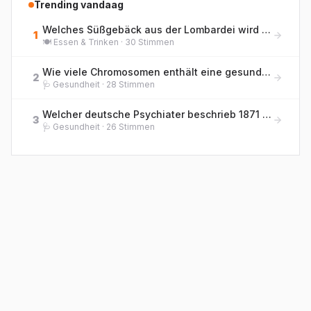
Trending vandaag
Welches Süßgebäck aus der Lombardei wird traditionell zu Weihnachten gegessen und enthält kandierte Früchte sowie Rosinen?
1
🍽️
Essen & Trinken
·
30
Stimmen
Wie viele Chromosomen enthält eine gesunde menschliche Körperzelle?
2
🩺
Gesundheit
·
28
Stimmen
Welcher deutsche Psychiater beschrieb 1871 erstmals die 'Hebephrenie' als eigenständige Form der jugendlichen Geisteskrankheit?
3
🩺
Gesundheit
·
26
Stimmen