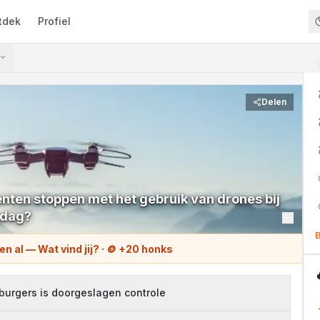
tdek
Profiel
Delen
en stoppen met het gebruik van drones bij
sdag?
B
en al
—
Wat vind jij?
· 🪙 +
20
honks
burgers is doorgeslagen controle