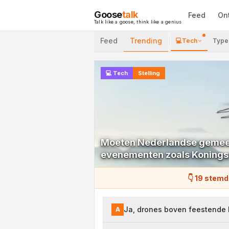
Goose
talk
Feed
On
Talk like a goose, think like a genius
Feed
Trending
💻
Tech
Type
💻
Tech
Stelling
Moeten Nederlandse gemeent
evenementen zoals Koning
👇 19 stemd
Ja, drones boven feestende 
A