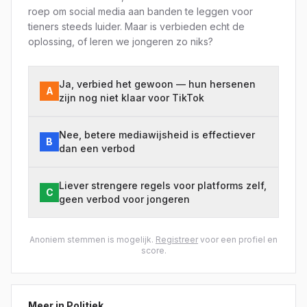
roep om social media aan banden te leggen voor
tieners steeds luider. Maar is verbieden echt de
oplossing, of leren we jongeren zo niks?
Ja, verbied het gewoon — hun hersenen
A
zijn nog niet klaar voor TikTok
Nee, betere mediawijsheid is effectiever
B
dan een verbod
Liever strengere regels voor platforms zelf,
C
geen verbod voor jongeren
Anoniem stemmen is mogelijk.
Registreer
voor een profiel en
score.
Meer in
Politiek