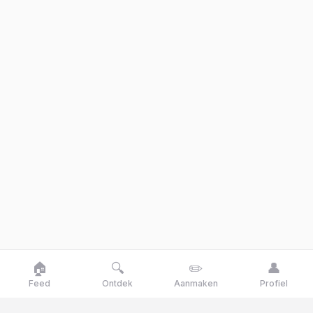
🏠
🔍
✏️
👤
Feed
Ontdek
Aanmaken
Profiel