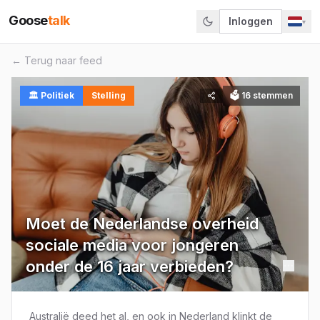
Goose
talk
Inloggen
▾
← Terug naar feed
🏛️
Politiek
Stelling
🗳
16
stemmen
Moet de Nederlandse overheid
sociale media voor jongeren
onder de 16 jaar verbieden?
Australië deed het al, en ook in Nederland klinkt de