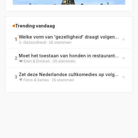
Trending vandaag
Welke vorm van 'gezelligheid' draagt volgens jou het meest bij aan je welzijn?
1
🩺
Gezondheid
·
26
stemmen
Moet het toestaan van honden in restaurants standaard worden, of blijft eten en huisdier gescheiden?
2
🍽️
Eten & Drinken
·
26
stemmen
Zet deze Nederlandse cultkomedies op volgorde van bioscooprelease, van oud naar nieuw!
3
🎥
Films & Series
·
25
stemmen