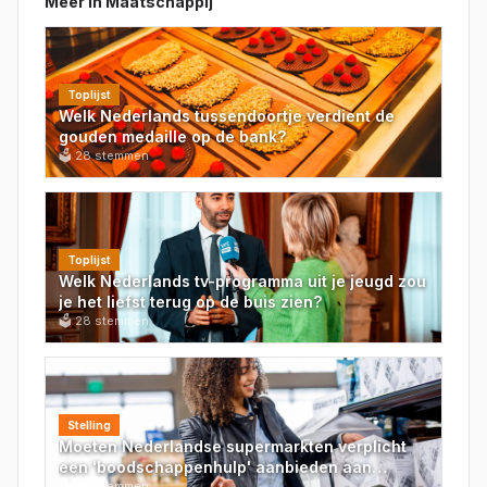
Meer in
Maatschappij
Toplijst
Welk Nederlands tussendoortje verdient de
gouden medaille op de bank?
🗳
28
stemmen
Toplijst
Welk Nederlands tv-programma uit je jeugd zou
je het liefst terug op de buis zien?
🗳
28
stemmen
Stelling
Moeten Nederlandse supermarkten verplicht
een 'boodschappenhulp' aanbieden aan
🗳
26
stemmen