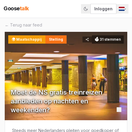
Goose
talk
Inloggen
▾
← Terug naar feed
🌍
Maatschappij
Stelling
🗳
31
stemmen
Moet de NS gratis treinreizen
aanbieden op nachten en
weekenden?
Steeds meer Nederlanders pleiten voor goedkoper of