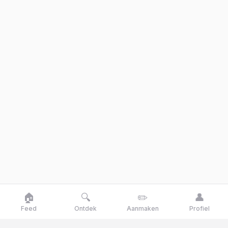
🏠
🔍
✏️
👤
Feed
Ontdek
Aanmaken
Profiel