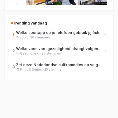
mensen met een beperking?
Trending vandaag
Welke sportapp op je telefoon gebruik jij écht het meest?
1
⚽
Sport
·
26
stemmen
Welke vorm van 'gezelligheid' draagt volgens jou het meest bij aan je welzijn?
2
🩺
Gezondheid
·
26
stemmen
Zet deze Nederlandse cultkomedies op volgorde van bioscooprelease, van oud naar nieuw!
3
🎥
Films & Series
·
25
stemmen