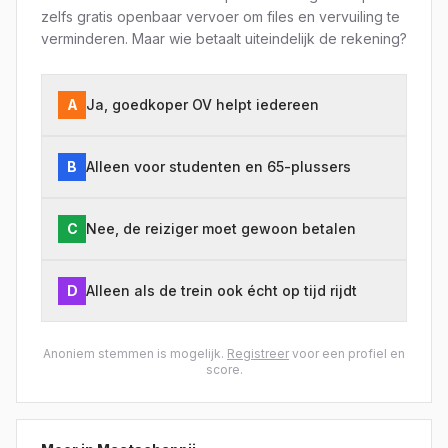
zelfs gratis openbaar vervoer om files en vervuiling te
verminderen. Maar wie betaalt uiteindelijk de rekening?
A
Ja, goedkoper OV helpt iedereen
B
Alleen voor studenten en 65-plussers
C
Nee, de reiziger moet gewoon betalen
D
Alleen als de trein ook écht op tijd rijdt
Anoniem stemmen is mogelijk.
Registreer
voor een profiel en
score.