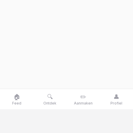
🏠
🔍
✏️
👤
Feed
Ontdek
Aanmaken
Profiel