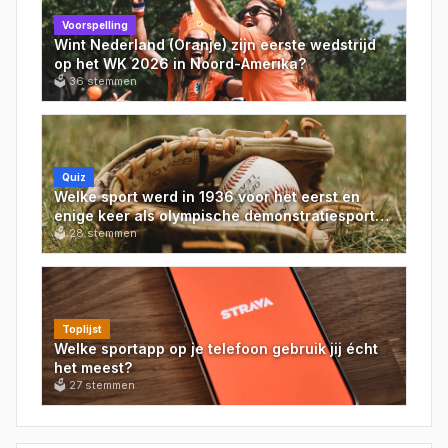
Voorspelling
Wint Nederland (Oranje) zijn eerste wedstrijd
op het WK 2026 in Noord-Amerika?
🗳
36
stemmen
Quiz
Welke sport werd in 1936 voor het eerst en
enige keer als olympische demonstratiesport
gespeeld op de Spelen van Berlijn?
🗳
28
stemmen
Toplijst
Welke sportapp op je telefoon gebruik jij écht
het meest?
🗳
27
stemmen