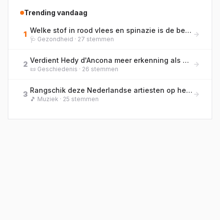
Trending vandaag
Welke stof in rood vlees en spinazie is de belangrijkste bouwsteen voor het transport van zuurstof in het bloed?
1
🩺
Gezondheid
·
27
stemmen
Verdient Hedy d'Ancona meer erkenning als pionier van de vrouwenemancipatie in Nederland?
2
📜
Geschiedenis
·
26
stemmen
Rangschik deze Nederlandse artiesten op het jaar waarin ze hun podiumnaam officieel aannamen.
3
🎵
Muziek
·
25
stemmen