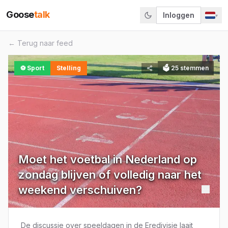
Goose
talk
Inloggen
▾
← Terug naar feed
⚽
Sport
Stelling
🗳
25
stemmen
Moet het voetbal in Nederland op
zondag blijven of volledig naar het
weekend verschuiven?
De discussie over speeldagen in de Eredivisie laait