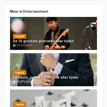
Meer in
Entertainment
Toplijst
De 10 grootste gitaristen aller tijden
🗳
53
stemmen
Toplijst
De beste James Bond-films aller tijden
🗳
42
stemmen
Toplijst