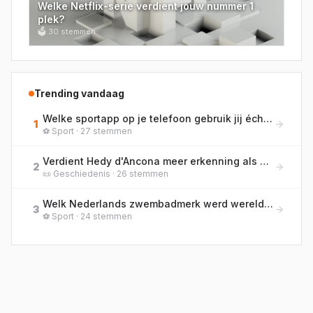
Welke Netflix-serie verdient jouw nummer 1
plek?
🗳
30
stemmen
Trending vandaag
Welke sportapp op je telefoon gebruik jij écht het meest?
1
⚽
Sport
·
27
stemmen
Verdient Hedy d'Ancona meer erkenning als pionier van de vrouwenemancipatie in Nederland?
2
📜
Geschiedenis
·
26
stemmen
Welk Nederlands zwembadmerk werd wereldberoemd doordat zwemmers er in 2008 in Peking massaal wereldrecords in braken?
3
⚽
Sport
·
24
stemmen