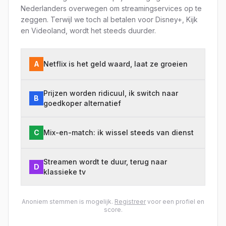
Nederlanders overwegen om streamingservices op te
zeggen. Terwijl we toch al betalen voor Disney+, Kijk
en Videoland, wordt het steeds duurder.
A
Netflix is het geld waard, laat ze groeien
Prijzen worden ridicuul, ik switch naar
B
goedkoper alternatief
C
Mix-en-match: ik wissel steeds van dienst
Streamen wordt te duur, terug naar
D
klassieke tv
Anoniem stemmen is mogelijk.
Registreer
voor een profiel en
score.