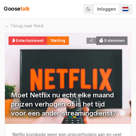
Goose
talk
Inloggen
▾
← Terug naar feed
🎬
Entertainment
Stelling
🗳
9
stemmen
Moet Netflix nu echt elke maand
prijzen verhogen of is het tijd
voor een ander streamingdienst?
Netflix kondigde weer een prijsverhoging aan en veel