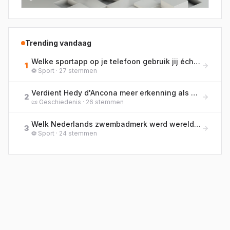
Trending vandaag
Welke sportapp op je telefoon gebruik jij écht het meest?
1
⚽
Sport
·
27
stemmen
Verdient Hedy d'Ancona meer erkenning als pionier van de vrouwenemancipatie in Nederland?
2
📜
Geschiedenis
·
26
stemmen
Welk Nederlands zwembadmerk werd wereldberoemd doordat zwemmers er in 2008 in Peking massaal wereldrecords in braken?
3
⚽
Sport
·
24
stemmen