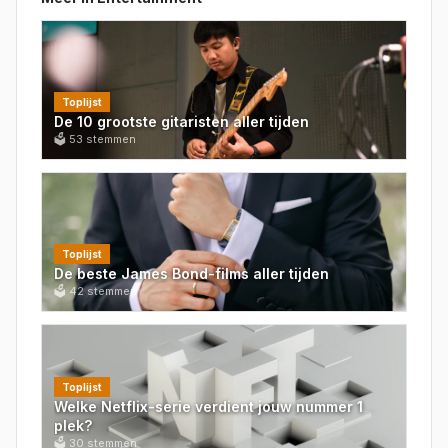
Toplijst
De 10 grootste gitaristen aller tijden
🗳
53
stemmen
Toplijst
De beste James Bond-films aller tijden
🗳
42
stemmen
Toplijst
Welke Netflix-serie verdient jouw nummer 1
plek?
🗳
30
stemmen