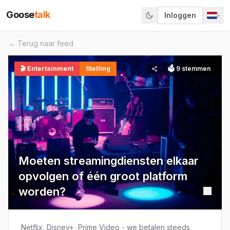
Goose
talk
Inloggen
▾
← Terug naar feed
🎬
Entertainment
Stelling
🗳
9
stemmen
Moeten streamingdiensten elkaar
opvolgen of één groot platform
worden?
Netflix, Disney+, Prime Video - we betalen steeds