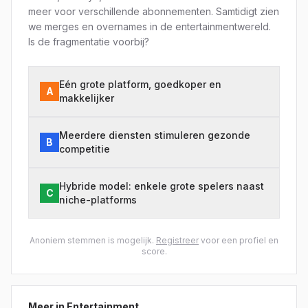
meer voor verschillende abonnementen. Samtidigt zien
we merges en overnames in de entertainmentwereld.
Is de fragmentatie voorbij?
Eén grote platform, goedkoper en
A
makkelijker
Meerdere diensten stimuleren gezonde
B
competitie
Hybride model: enkele grote spelers naast
C
niche-platforms
Anoniem stemmen is mogelijk.
Registreer
voor een profiel en
score.
Meer in
Entertainment