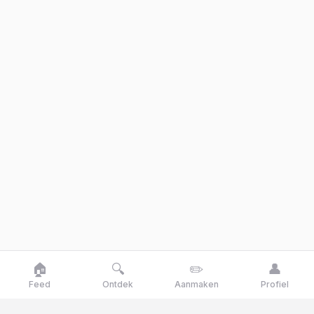
🏠
🔍
✏️
👤
Feed
Ontdek
Aanmaken
Profiel