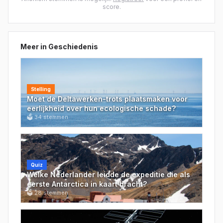
score.
Meer in
Geschiedenis
Stelling
Moet de Deltawerken-trots plaatsmaken voor
eerlijkheid over hun ecologische schade?
🗳
34
stemmen
Quiz
Welke Nederlander leidde de expeditie die als
eerste Antarctica in kaart bracht?
🗳
28
stemmen