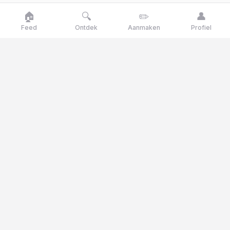
🏠
🔍
✏️
👤
Feed
Ontdek
Aanmaken
Profiel
Goose
talk
Talk like a goose, think like a genius
Goosetalk is het Nederlandse opinieplatform waar je
dagelijks stemt op actuele stellingen, polls en quizvragen.
© 2025 Goosetalk. Alle rechten voorbehouden.
CATEGORIEËN
🎭
Cultuur
🎬
Entertainment