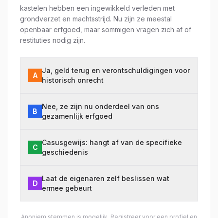
kastelen hebben een ingewikkeld verleden met
grondverzet en machtsstrijd. Nu zijn ze meestal
openbaar erfgoed, maar sommigen vragen zich af of
restituties nodig zijn.
Ja, geld terug en verontschuldigingen voor
A
historisch onrecht
Nee, ze zijn nu onderdeel van ons
B
gezamenlijk erfgoed
Casusgewijs: hangt af van de specifieke
C
geschiedenis
Laat de eigenaren zelf beslissen wat
D
ermee gebeurt
Anoniem stemmen is mogelijk.
Registreer
voor een profiel en