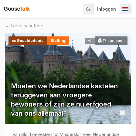
Goose
talk
Inloggen
▾
← Terug naar feed
📜
Geschiedenis
Stelling
🗳
17
stemmen
Moeten we Nederlandse kastelen
teruggeven aan vroegere
bewoners of zijn ze nu erfgoed
van ons allemaal?
Van Slot Loevestein tot Muiderslot: veel Nederlandse