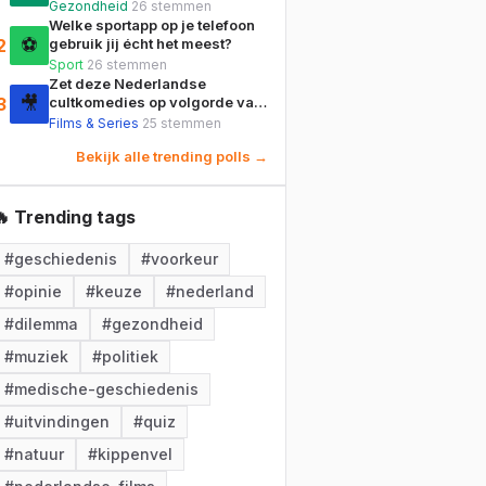
bij aan je welzijn?
Gezondheid
26
stemmen
Welke sportapp op je telefoon
⚽
2
gebruik jij écht het meest?
Sport
26
stemmen
Zet deze Nederlandse
🎥
3
cultkomedies op volgorde van
bioscooprelease, van oud naar
Films & Series
25
stemmen
nieuw!
Bekijk alle trending polls →
🔥 Trending tags
#
geschiedenis
#
voorkeur
#
opinie
#
keuze
#
nederland
#
dilemma
#
gezondheid
#
muziek
#
politiek
#
medische-geschiedenis
#
uitvindingen
#
quiz
#
natuur
#
kippenvel