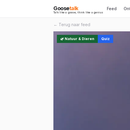
Goose
talk
Feed
On
Talk like a goose, think like a genius
← Terug naar feed
🌿
Natuur & Dieren
Quiz