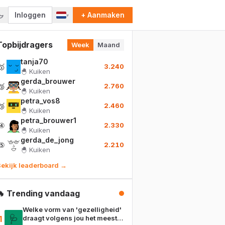
Inloggen
+ Aanmaken
▾
Topbijdragers
Week
Maand
tanja70
🥇
3.240
🐣
Kuiken
gerda_brouwer
🥈
2.760
🐣
Kuiken
petra_vos8
🥉
2.460
🐣
Kuiken
petra_brouwer1
④
2.330
🐣
Kuiken
gerda_de_jong
⑤
2.210
🐣
Kuiken
ekijk leaderboard →
🔥 Trending vandaag
Welke vorm van 'gezelligheid'
🩺
1
draagt volgens jou het meest