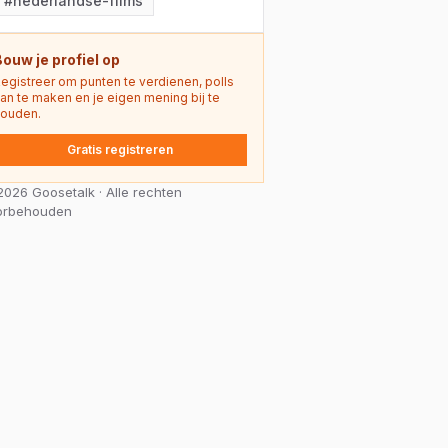
#
nederlandse-films
Bouw je profiel op
egistreer om punten te verdienen, polls
an te maken en je eigen mening bij te
ouden.
Gratis registreren
026 Goosetalk · Alle rechten
orbehouden