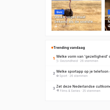
Quiz
Welke vogel staat
W
bekend als de snelste
N
hardloper ter wereld en
🗳
29
stemmen
b

kan snelheden tot 70
t
km/u halen?
e
Trending vandaag
Welke vorm van 'gezelligheid' d
1
🩺
Gezondheid
·
26
stemmen
Welke sportapp op je telefoon 
2
⚽
Sport
·
26
stemmen
3
🎥
Films & Series
·
25
stemmen