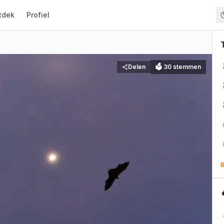
tdek
Profiel
Delen
🗳
30
stemmen
B