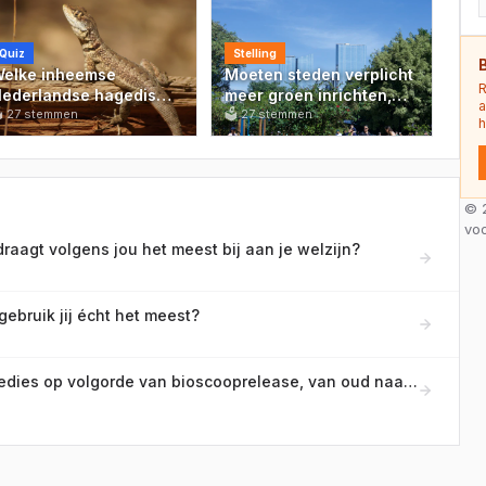
Quiz
Stelling
elke inheemse
Moeten steden verplicht
R
ederlandse hagedis
meer groen inrichten,
a
rengt levende jongen

27
stemmen
ook als dat ten koste
🗳
27
stemmen
h
er wereld in plaats van
gaat van
ieren te leggen?
parkeerplaatsen?
© 2
vo
raagt volgens jou het meest bij aan je welzijn?
gebruik jij écht het meest?
Zet deze Nederlandse cultkomedies op volgorde van bioscooprelease, van oud naar nieuw!