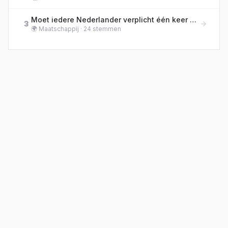
Moet iedere Nederlander verplicht één keer per jaar een buurtklus doen, zoals zwerfafval prikken?
3
🌍
Maatschappij
·
24
stemmen