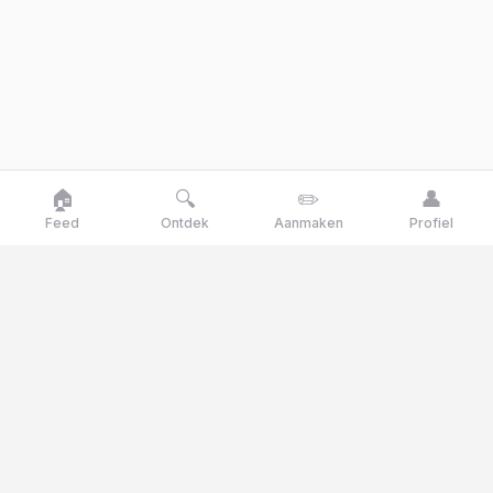
🏠
🔍
✏️
👤
Feed
Ontdek
Aanmaken
Profiel
Goose
talk
Talk like a goose, think like a genius
Goosetalk is het Nederlandse opinieplatform waar je
dagelijks stemt op actuele stellingen, polls en quizvragen.