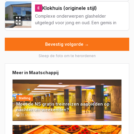
Klokhuis (originele stijl)
E
Complexe onderwerpen glashelder
uitgelegd voor jong en oud. Een gemis in
tijden waarin nuance steeds zeldzamer
wordt.
Bevestig volgorde →
Sleep de foto om te herordenen
Meer in
Maatschappij
Stelling
Moet de NS gratis treinreizen aanbieden op
nachten en weekenden?
🗳
31
stemmen