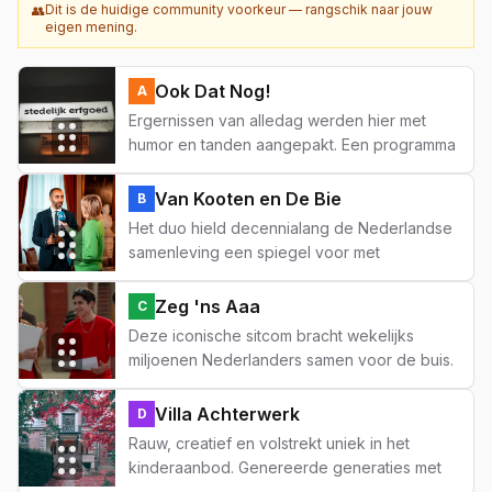
Dit is de huidige community voorkeur — rangschik naar jouw
👥
eigen mening.
Ook Dat Nog!
A
Ergernissen van alledag werden hier met
humor en tanden aangepakt. Een programma
dat de burger echt een stem gaf tegen
onrecht.
Van Kooten en De Bie
B
Het duo hield decennialang de Nederlandse
samenleving een spiegel voor met
onvergetelijke typetjes als Jacobse en Van
Es. Nog steeds pijnlijk actueel.
Zeg 'ns Aaa
C
Deze iconische sitcom bracht wekelijks
miljoenen Nederlanders samen voor de buis.
Herkenbaar, warm en typisch Hollands.
Villa Achterwerk
D
Rauw, creatief en volstrekt uniek in het
kinderaanbod. Genereerde generaties met
een eigenzinnige kijk op de wereld.