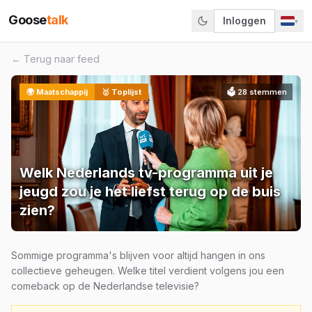
Goose
talk
Inloggen
▾
← Terug naar feed
🌍
Maatschappij
🥇 Toplijst
🗳
28
stemmen
Welk Nederlands tv-programma uit je
jeugd zou je het liefst terug op de buis
zien?
Sommige programma's blijven voor altijd hangen in ons
collectieve geheugen. Welke titel verdient volgens jou een
comeback op de Nederlandse televisie?