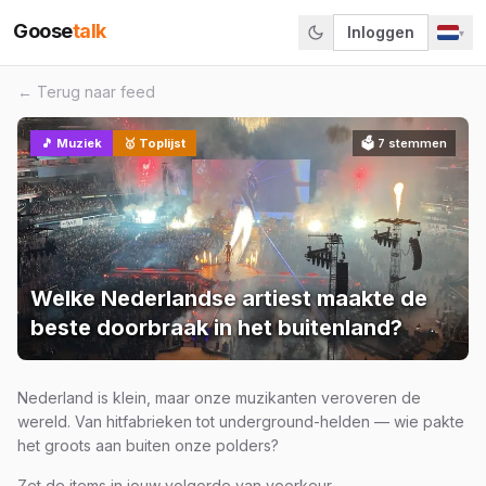
Goose
talk
Inloggen
▾
← Terug naar feed
🎵
Muziek
🥇 Toplijst
🗳
7
stemmen
Welke Nederlandse artiest maakte de
beste doorbraak in het buitenland?
Nederland is klein, maar onze muzikanten veroveren de
wereld. Van hitfabrieken tot underground-helden — wie pakte
het groots aan buiten onze polders?
Zet de items in jouw volgorde van voorkeur.