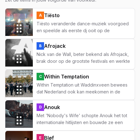
Tiësto
A
Tiësto veranderde dance-muziek voorgoed
en speelde als eerste dj ooit op de
Olympische Spelen. Van Brabantse jongen
naar global superster — niet slecht voor
Afrojack
B
iemand uit Breda.
Nick van de Wall, beter bekend als Afrojack,
brak door op de grootste festivals en werkte
samen met Beyoncé en David Guetta.
Zaandam is sindsdien een stuk trotser op
Within Temptation
C
zichzelf.
Within Temptation uit Waddinxveen bewees
dat Nederland ook kan meekomen in de
zware rock. Met Sharon den Adel aan het
hoofd vullen ze arena's van Moskou tot
Anouk
D
Mexico-Stad.
Met 'Nobody's Wife' schopte Anouk het tot
internationale hitlijsten en bouwde ze een
reputatie als een van Nederlands meest
eigenzinnige artiesten. Geen
Bløf
E