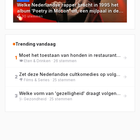
Welke Nederlandse rapper bracht in 1995 het
album 'Poetry in Motion' uit, een mijlpaal in de
Nederlandse hiphop?
🗳
30
stemmen
Trending vandaag
Moet het toestaan van honden in restaurants standaard worden, of blijft eten en huisdier gescheiden?
1
🍽️
Eten & Drinken
·
26
stemmen
Zet deze Nederlandse cultkomedies op volgorde van bioscooprelease, van oud naar nieuw!
2
🎥
Films & Series
·
25
stemmen
Welke vorm van 'gezelligheid' draagt volgens jou het meest bij aan je welzijn?
3
🩺
Gezondheid
·
25
stemmen