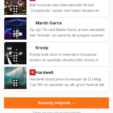
poldermentaliteit, gewoon pure attitude.
Bløf scoorde een internationale hit met
'Zoutelande' samen met Geike Arnaert en
bereikten een publiek ver buiten de
Nederlandse grenzen. Bewijs dat zingen in
Martin Garrix
F
het Nederlands echt kan werken.
Op zijn 17e had Martin Garrix al een wereldhit
met 'Animals' en werd hij de jongste nummer-
één dj ter wereld. Nu is hij vaste resident in
Amsterdam, maar de wereld is zijn speeltuin.
Krezip
G
Krezip brak door in meerdere Europese
landen en speelde uitverkochte shows in
Duitsland en België. Na een lange pauze zijn
ze terug — en de wereld mag het weten.
Hardwell
H
Hardwell stond jaren bovenaan de DJ Mag
Top 100 en speelde op elk groot festival dat
er toe doet. Hij nam ook een paar jaar pauze
om 'gewoon mens te zijn' — een beslissing
die Nederland respecteerde.
Bevestig volgorde →
Sleep de foto om te herordenen