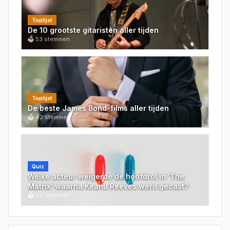
Toplijst
De 10 grootste gitaristen aller tijden
🗳
53
stemmen
Toplijst
De beste James Bond-films aller tijden
🗳
42
stemmen
Quiz
Welke acteur weigerde de hoofdrol in 'The
Matrix' waarna Keanu Reeves werd gecast?
🗳
29
stemmen