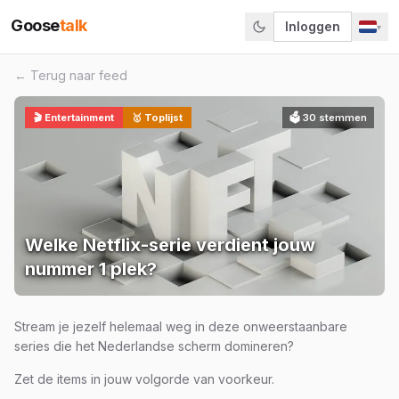
Goose
talk
Inloggen
▾
← Terug naar feed
🎬
Entertainment
🥇 Toplijst
🗳
30
stemmen
Welke Netflix-serie verdient jouw
nummer 1 plek?
Stream je jezelf helemaal weg in deze onweerstaanbare
series die het Nederlandse scherm domineren?
Zet de items in jouw volgorde van voorkeur.