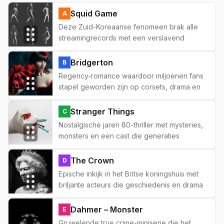
Squid Game
A
Deze Zuid-Koreaanse fenomeen brak alle
streamingrecords met een verslavend
survival-plot en diepgaande menselijke
drama's.
Bridgerton
B
Regency-romance waardoor miljoenen fans
stapel geworden zijn op corsets, drama en
de Bridgerton-clan in al hun glorie.
Stranger Things
C
Nostalgische jaren 80-thriller met mysteries,
monsters en een cast die generaties
samenhoudt vanaf dag één.
The Crown
D
Epische inkijk in het Britse koningshuis met
briljante acteurs die geschiedenis en drama
in een fascinerende mix combineren.
Dahmer – Monster
E
Gruwelende true crime-miniserie die het