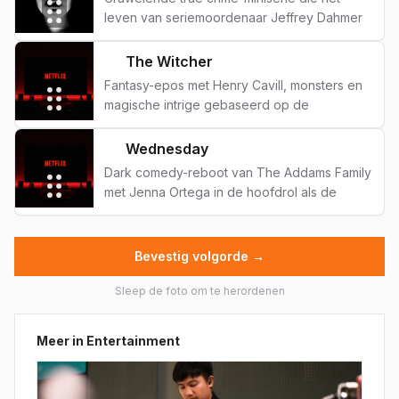
leven van seriemoordenaar Jeffrey Dahmer
aansnijdt met verstikkende intensiteit.
The Witcher
F
Fantasy-epos met Henry Cavill, monsters en
magische intrige gebaseerd op de
wereldberoemde boekenserie van Andrzej
Sapkowski.
Wednesday
G
Dark comedy-reboot van The Addams Family
met Jenna Ortega in de hoofdrol als de
grimmige, sarcatische Wednesday Addams.
Bevestig volgorde →
Sleep de foto om te herordenen
Meer in
Entertainment