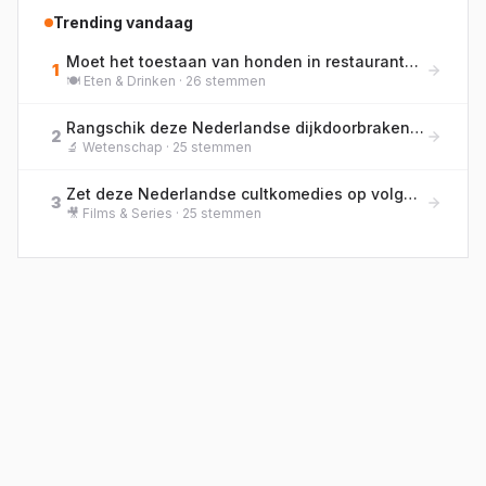
Trending vandaag
Moet het toestaan van honden in restaurants standaard worden, of blijft eten en huisdier gescheiden?
1
🍽️
Eten & Drinken
·
26
stemmen
Rangschik deze Nederlandse dijkdoorbraken en stormvloeden op jaar, van vroegst naar meest recent.
2
🔬
Wetenschap
·
25
stemmen
Zet deze Nederlandse cultkomedies op volgorde van bioscooprelease, van oud naar nieuw!
3
🎥
Films & Series
·
25
stemmen