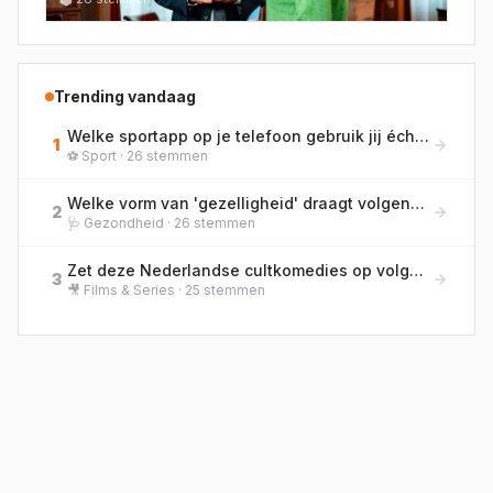
Trending vandaag
Welke sportapp op je telefoon gebruik jij écht het meest?
1
⚽
Sport
·
26
stemmen
Welke vorm van 'gezelligheid' draagt volgens jou het meest bij aan je welzijn?
2
🩺
Gezondheid
·
26
stemmen
Zet deze Nederlandse cultkomedies op volgorde van bioscooprelease, van oud naar nieuw!
3
🎥
Films & Series
·
25
stemmen