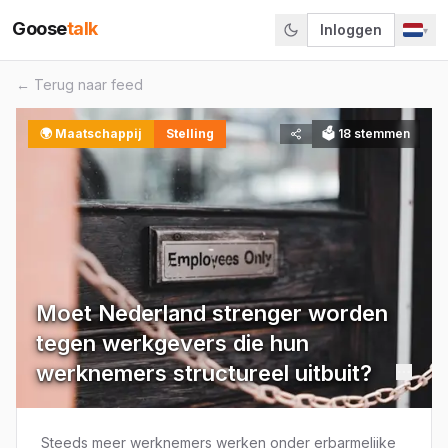
Goose
talk
Inloggen
▾
← Terug naar feed
🌍
Maatschappij
Stelling
🗳
18
stemmen
Moet Nederland strenger worden
tegen werkgevers die hun
werknemers structureel uitbuit?
Steeds meer werknemers werken onder erbarmelijke