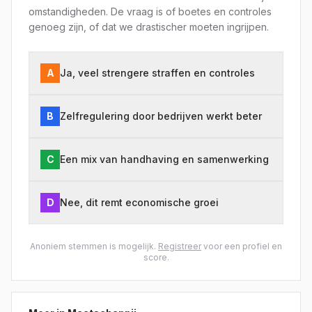
omstandigheden. De vraag is of boetes en controles
genoeg zijn, of dat we drastischer moeten ingrijpen.
A
Ja, veel strengere straffen en controles
B
Zelfregulering door bedrijven werkt beter
C
Een mix van handhaving en samenwerking
D
Nee, dit remt economische groei
Anoniem stemmen is mogelijk.
Registreer
voor een profiel en
score.