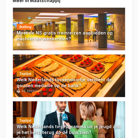
Meer in
Maatschappij
Stelling
Moet de NS gratis treinreizen aanbieden op
nachten en weekenden?
🗳
31
stemmen
Toplijst
Welk Nederlands tussendoortje verdient de
gouden medaille op de bank?
🗳
28
stemmen
Toplijst
Welk Nederlands tv-programma uit je jeugd zou
je het liefst terug op de buis zien?
🗳
28
stemmen