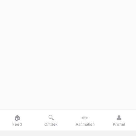
🏠
🔍
✏️
👤
Feed
Ontdek
Aanmaken
Profiel